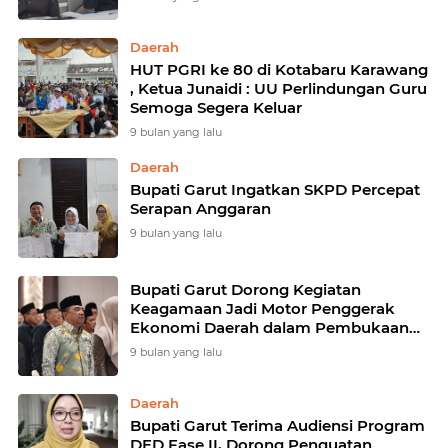
Daerah
HUT PGRI ke 80 di Kotabaru Karawang
, Ketua Junaidi : UU Perlindungan Guru
Semoga Segera Keluar
9 bulan yang lalu
Daerah
Bupati Garut Ingatkan SKPD Percepat
Serapan Anggaran
9 bulan yang lalu
Bupati Garut Dorong Kegiatan
Keagamaan Jadi Motor Penggerak
Ekonomi Daerah dalam Pembukaan
Musda XI MUI
9 bulan yang lalu
Daerah
Bupati Garut Terima Audiensi Program
DED Fase II, Dorong Penguatan