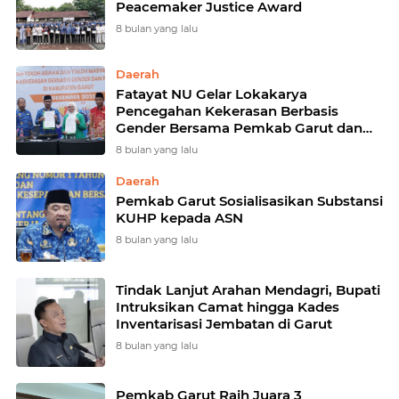
Peacemaker Justice Award
8 bulan yang lalu
Daerah
Fatayat NU Gelar Lokakarya
Pencegahan Kekerasan Berbasis
Gender Bersama Pemkab Garut dan
Yayasan Pulih
8 bulan yang lalu
Daerah
Pemkab Garut Sosialisasikan Substansi
KUHP kepada ASN
8 bulan yang lalu
Tindak Lanjut Arahan Mendagri, Bupati
Intruksikan Camat hingga Kades
Inventarisasi Jembatan di Garut
8 bulan yang lalu
Pemkab Garut Raih Juara 3