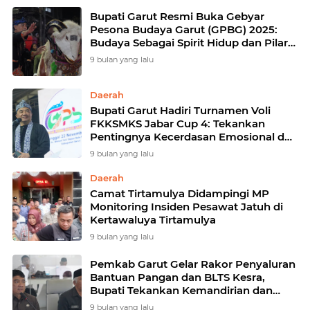
Bupati Garut Resmi Buka Gebyar
Pesona Budaya Garut (GPBG) 2025:
Budaya Sebagai Spirit Hidup dan Pilar
Pariwisata Jawa Barat
9 bulan yang lalu
Daerah
Bupati Garut Hadiri Turnamen Voli
FKKSMKS Jabar Cup 4: Tekankan
Pentingnya Kecerdasan Emosional dan
Kerja Sama Tim
9 bulan yang lalu
Daerah
Camat Tirtamulya Didampingi MP
Monitoring Insiden Pesawat Jatuh di
Kertawaluya Tirtamulya
9 bulan yang lalu
Pemkab Garut Gelar Rakor Penyaluran
Bantuan Pangan dan BLTS Kesra,
Bupati Tekankan Kemandirian dan
Pengawasan
9 bulan yang lalu