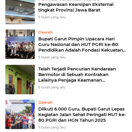
Pengawasan Kearsipan Eksternal
tingkat Provinsi Jawa Barat
9 bulan yang lalu
Daerah
Bupati Garut Pimpin Upacara Hari
Guru Nasional dan HUT PGRI ke-80:
Pendidikan Adalah Fondasi Kekuatan
Indonesia di Masa Depan
9 bulan yang lalu
Telah Terjadi Pencurian Kendaraan
Bermotor di Sebuah Kontrakan
Lalainya Penjaga Keamanan
Kontrakan
9 bulan yang lalu
Daerah
Diikuti 6.000 Guru, Bupati Garut Lepas
Kegiatan Jalan Sehat Peringati HUT ke-
80 PGRI dan HGN Tahun 2025
9 bulan yang lalu