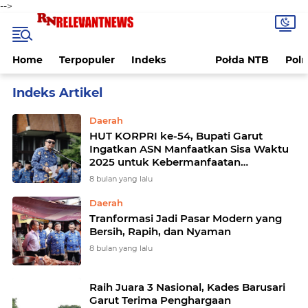
-->
Home
Terpopuler
Indeks
Połda NTB
Pol
Home
Currently Browsing: Daerah
Daerah
HUT KORPRI ke-54, Bupati Garut
Ingatkan ASN Manfaatkan Sisa Waktu
2025 untuk Kebermanfaatan
Masyarakat
8 bulan yang lalu
Daerah
Tranformasi Jadi Pasar Modern yang
Bersih, Rapih, dan Nyaman
8 bulan yang lalu
Raih Juara 3 Nasional, Kades Barusari
Garut Terima Penghargaan