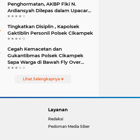
Penghormatan, AKBP Fiki N.
Ardiansyah Dilepas dalam Upacara
Farewell Parade oleh Kapolresta
Karawang Kombes Pol Mario
Tingkatkan Disiplin , Kapolsek
Prahatinto
Gaktiblin Personil Polsek Cikampek
Cegah Kemacetan dan
Gukantibmas Polsek Cikampek
Sapa Warga di Bawah Fly Over
Cikampek
Lihat Selengkapnya
Layanan
Redaksi
Pedoman Media Siber