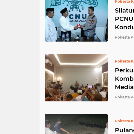
Połresta 
Silat
PCNU 
Kondu
Połresta 
Połresta 
Perku
Kombe
Media
Połresta 
Połresta 
Pulan