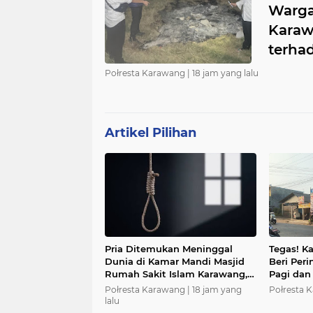
Warga
Karaw
terha
Połresta Karawang |
18 jam yang lalu
Artikel Pilihan
Pria Ditemukan Meninggal
Tegas! K
Dunia di Kamar Mandi Masjid
Beri Peri
Rumah Sakit Islam Karawang,
Pagi dan
Polisi Lakukan Olah TKP
Personel
Połresta Karawang |
18 jam yang
Połresta 
lalu