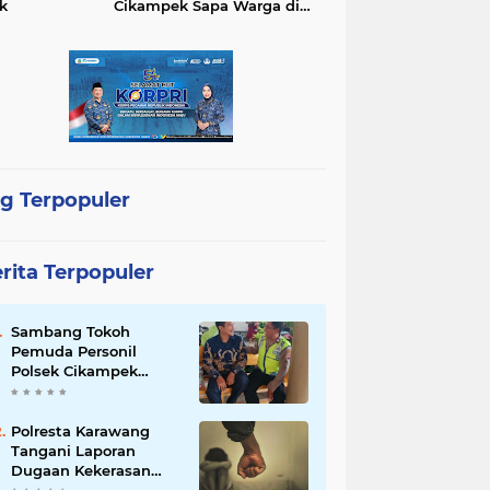
k
Cikampek Sapa Warga di
TNI
TNI
WISATA
rta
polres subang
Bawah Fly Over Cikampek
mpek
połsek karawang
g Terpopuler
rita Terpopuler
 NTB
Sambang Tokoh
lai Kemitraan Tiga Pilar Mulai Di
Pemuda Personil
Polsek Cikampek
polda NTB Dorong Kolaborasi un
Aiptu Sarin Himbau
Kantibmas
mtibmas
Polresta Karawang
Tangani Laporan
Dugaan Kekerasan