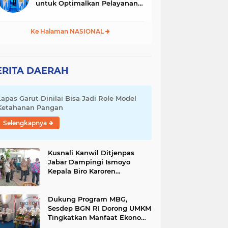
untuk Optimalkan Pelayanan
Masyarakat
Ke Halaman NASIONAL
ERITA DAERAH
Lapas Garut Dinilai Bisa Jadi Role Model
Ketahanan Pangan
Selengkapnya
Kusnali Kanwil Ditjenpas
Jabar Dampingi Ismoyo
Kepala Biro Karoren
Kemenimipas Pantau Kinerja
Lapas Garut
Dukung Program MBG,
Sesdep BGN RI Dorong UMKM
Tingkatkan Manfaat Ekonomi
dan Sosial