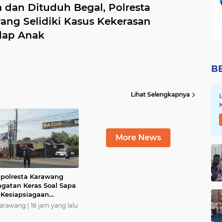
 dan Dituduh Begal, Polresta
ang Selidiki Kasus Kekerasan
dap Anak
B
Lihat Selengkapnya
More News
apolresta Karawang
ngatan Keras Soal Sapa
 Kesiapsiagaan
Karawang |
18 jam yang lalu