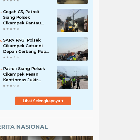
terhadap Anak, Proses
Penyelidikan
Dilakukan Satres PPA
Cegah C3, Patroli
dan PPO
Siang Polsek
Cikampek Pantau
Sekitaran Pasar
Cikampek
SAPA PAGI Polsek
Cikampek Gatur di
Depan Gerbang Pupuk
Kujang Wujudkan
Kamseltibcar
Patroli Siang Polsek
Cikampek Pesan
Kantibmas Jukir
Waspada Curanmor
Lihat Selengkapnya
ERITA NASIONAL