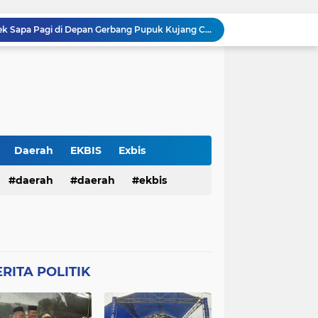
Personil Polsek Cikampek Sapa Pagi di Depan Gerbang Pupuk Kujang Cikampek Cegah Kemacetan
n Pengamanan MotoGP 2026
Balai Kemitraan Tiga Pilar Mulai Dibangun, Kapolda NTB Dorong Kolaborasi untuk Kamtibmas
Silaturahmi Kapolresta Karawang dan PCNU Perkuat Sinergi Ulama dan Polri Jaga Kondusivitas Daerah
Patroli Siang Polsek Cikampek Cegah C3 di Gedung Serbaguna Himbau Kantibmas Security
Gatur Sore Polsek Cikampek Cegah Kemacetan di Depan Plaza Cikampek
Apel KRYD Personil Polsek Cikampek Polresta Karawang Guna Antisipasi Gukantibmas Wilkum Polsek Cikampek
KKM 61 Literasi Untirta Hidupkan Kembali Taman Baca Masyarakat di Mekarbaru, Tutup Program dengan Festival Literasi
Daerah
EKBIS
Exbis
Antisipasi C3 , Patroli Pagi Polsek Cikampek Pesan Kantibmas Security Pabrik
HAN
daerah
Polda Bali
daerah
Połda Bali
ekbis
Kapolsek Cikampek Kompol Aji Setiaji Pimpin Apel Pagi di Mapolsek Cikampek
TB
Polda NTB
Połda NTB
pemerintahan
polda bali
Połres Garut
Polres Garut
lda ntb
połda ntb
polda ntb
g
Połres Karawang.
RITA POLITIK
ciko
polres garut
połres garut
resta Karawang
Polri
poĺri
ng
połres karawang