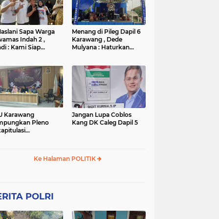
TNI
TNI
WISATA
rta
polres subang
mpek
połsek karawang
aslani Sapa Warga
Menang di Pileg Dapil 6
amas Indah 2 ,
Karawang , Dede
di : Kami Siap
Mulyana : Haturkan
nangkan
Terimakasih Kepada Tim
Relawan dan Masyarakat
U Karawang
Jangan Lupa Coblos
mpungkan Pleno
Kang DK Caleg Dapil 5
apitulasi
ghitungan Suara
ilu 2024
Ke Halaman POLITIK
RITA POLRI