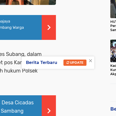
ajaya
HUT
Per
ambang Warga
Sam
Ka
Tim
es Subang, dalam
×
et pos Kamling
Berita Terbaru
UPDATE
Kad
yah hukum Polsek
Kun
Akp
 Desa Cicadas
Be
t Sambang