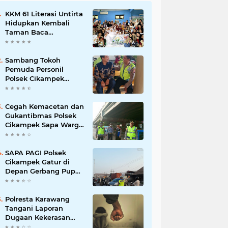
KKM 61 Literasi Untirta
Hidupkan Kembali
Taman Baca
Masyarakat di
Mekarbaru, Tutup
Program dengan
Sambang Tokoh
Festival Literasi
Pemuda Personil
Polsek Cikampek
Aiptu Sarin Himbau
Kantibmas
Cegah Kemacetan dan
Gukantibmas Polsek
Cikampek Sapa Warga
di Bawah Fly Over
Cikampek
SAPA PAGI Polsek
Cikampek Gatur di
Depan Gerbang Pupuk
Kujang Wujudkan
Kamseltibcar
Polresta Karawang
Tangani Laporan
Dugaan Kekerasan
terhadap Anak, Proses