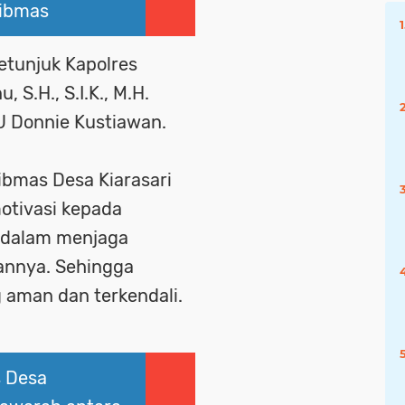
ibmas
etunjuk Kapolres
 S.H., S.I.K., M.H.
U Donnie Kustiawan.
bmas Desa Kiarasari
otivasi kepada
f dalam menjaga
annya. Sehingga
g aman dan terkendali.
 Desa