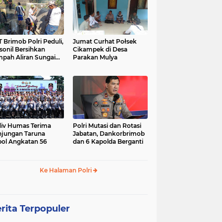
 Brimob Polri Peduli,
Jumat Curhat Połsek
sonil Bersihkan
Cikampek di Desa
pah Aliran Sungai
Parakan Mulya
ranggelam Cikampek
ur
iv Humas Terima
Polri Mutasi dan Rotasi
jungan Taruna
Jabatan, Dankorbrimob
ol Angkatan 56
dan 6 Kapolda Berganti
Ke Halaman Polri
rita Terpopuler