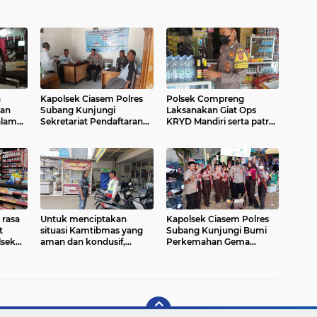
n
Kapolsek Ciasem Polres
Polsek Compreng
dan
Subang Kunjungi
Laksanakan Giat Ops
alam
Sekretariat Pendaftaran
KRYD Mandiri serta patroli
Pilkades Ciasem Hilir
oplosan serta antisipasi
bangi
C3.
rasa
Untuk menciptakan
Kapolsek Ciasem Polres
t
situasi Kamtibmas yang
Subang Kunjungi Bumi
lsek
aman dan kondusif,
Perkemahan Gema
s
Polsek Tanjungsiang,
Pramuka 51 sekecamatan
toko
giatkan operasi pekat.
Ciasem