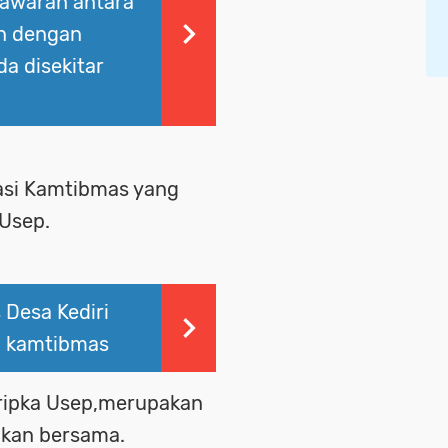
awarah antara
n dengan
a disekitar
uasi Kamtibmas yang
 Usep.
Desa Kediri
n kamtibmas
 Bripka Usep,merupakan
kukan bersama.