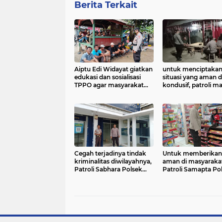
Berita Terkait
Aiptu Edi Widayat giatkan
untuk menciptaka
edukasi dan sosialisasi
situasi yang aman 
TPPO agar masyarakat
kondusif, patroli m
Tanjungsiang tidak jadi
Samapta Polsek
korban perdagangan
Tanjungsiang, sam
orang.
pos satkamling di
wilayahnya.
Cegah terjadinya tindak
Untuk memberikan 
kriminalitas diwilayahnya,
aman di masyaraka
Patroli Sabhara Polsek
Patroli Samapta Po
Tanjungsiang, Polres
Tanjungsiang, Polre
Subang laksanakan
Subang sambangi 
pengontrolan ke obvit
modern.
Perbankan.