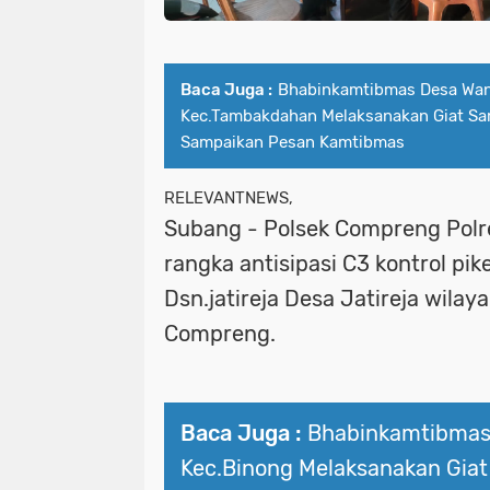
Baca Juga :
Bhabinkamtibmas Desa Wan
Kec.Tambakdahan Melaksanakan Giat S
Sampaikan Pesan Kamtibmas
RELEVANTNEWS,
Subang - Polsek Compreng Polr
rangka antisipasi C3 kontrol pik
Dsn.jatireja Desa Jatireja wila
Compreng.
Baca Juga :
Bhabinkamtibmas
Kec.Binong Melaksanakan Gia