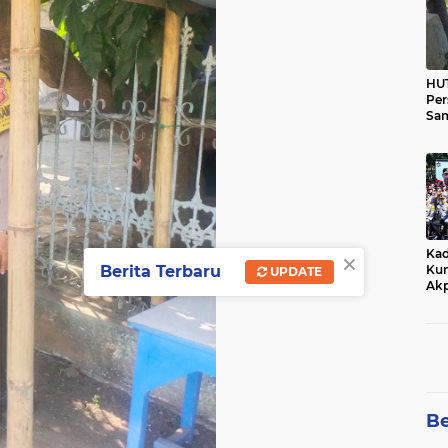
HUT
Per
Sam
Ka
Tim
×
Kad
Berita Terbaru
Kun
UPDATE
Akp
Be