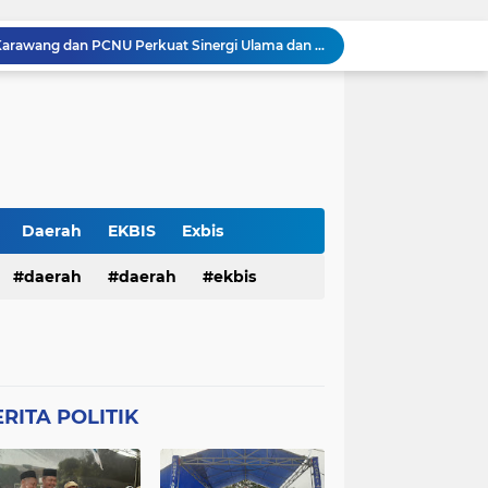
Silaturahmi Kapolresta Karawang dan PCNU Perkuat Sinergi Ulama dan Polri Jaga Kondusivitas Daerah
Perkuat Sinergitas, Kapolresta Karawang Kombes Mario Prahatinto Silaturahmi Awak Media
Pulang Pengajian, Dua Remaja Ditangkap Warga dan Dituduh Begal, Polresta Karawang Selidiki Kasus Kekerasan terhadap Anak
Pria Ditemukan Meninggal Dunia di Kamar Mandi Masjid Rumah Sakit Islam Karawang, Polisi Lakukan Olah TKP
KKM 61 Literasi Untirta Hidupkan Kembali Taman Baca Masyarakat di Mekarbaru, Tutup Program dengan Festival Literasi
Antisipasi C3 , Patroli Pagi Polsek Cikampek Pesan Kantibmas Security Pabrik
Kapolsek Cikampek Kompol Aji Setiaji Pimpin Apel Pagi di Mapolsek Cikampek
Personil Polsek Cikampek Sapa Pagi di Depan Gerbang Pupuk Kujang Cikampek Cegah Kemacetan
Daerah
EKBIS
Exbis
n Pengamanan MotoGP 2026
HAN
daerah
Polda Bali
daerah
Połda Bali
ekbis
Balai Kemitraan Tiga Pilar Mulai Dibangun, Kapolda NTB Dorong Kolaborasi untuk Kamtibmas
TB
Polda NTB
Połda NTB
pemerintahan
polda bali
Połres Garut
Polres Garut
lda ntb
połda ntb
polda ntb
g
Połres Karawang.
RITA POLITIK
ciko
polres garut
połres garut
resta Karawang
Polri
poĺri
ng
połres karawang