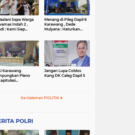
TNI
TNI
WISATA
rta
polres subang
mpek
połsek karawang
aslani Sapa Warga
Menang di Pileg Dapil 6
amas Indah 2 ,
Karawang , Dede
di : Kami Siap
Mulyana : Haturkan
nangkan
Terimakasih Kepada Tim
Relawan dan Masyarakat
U Karawang
Jangan Lupa Coblos
mpungkan Pleno
Kang DK Caleg Dapil 5
apitulasi
ghitungan Suara
ilu 2024
Ke Halaman POLITIK
RITA POLRI