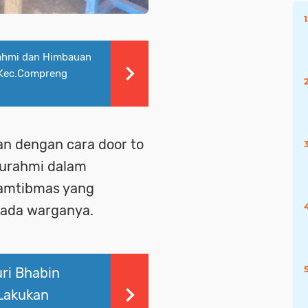
urahmi dan Himbauan
 Kec.Compreng
n dengan cara door to
turahmi dalam
amtibmas yang
pada warganya.
ri Bhabin
 Lakukan