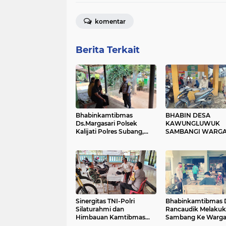
komentar
Berita Terkait
Bhabinkamtibmas
BHABIN DESA
Ds.Margasari Polsek
KAWUNGLUWUK
Kalijati Polres Subang,
SAMBANGI WARG
silaturahmi dengan warga
BINAANNYA.
masyarakat Ds.Margasari
Kec. Kalijati-Subang
Sinergitas TNI-Polri
Bhabinkamtibmas 
Silaturahmi dan
Rancaudik Melaku
Himbauan Kamtibmas
Sambang Ke Warg
dengan warga desa
Binaannya