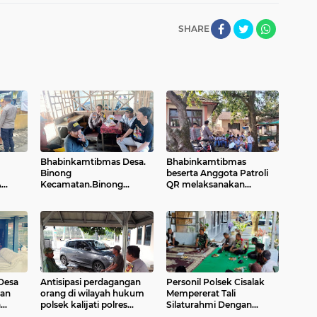
SHARE
Bhabinkamtibmas Desa.
Bhabinkamtibmas
Binong
beserta Anggota Patroli
A
Kecamatan.Binong
QR melaksanakan
Melaksanakan Giat
Himbauan Kamtibmas di
Sambang Warga
Lingkungan SMKN
Sampaikan Pesan
COMPRENG Desa
Kamtibmas
MekarjayaKec. Compreng
Desa
Antisipasi perdagangan
Personil Polsek Cisalak
kan
orang di wilayah hukum
Mempererat Tali
a
polsek kalijati polres
Silaturahmi Dengan
subang
Menyambangi