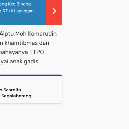
ong Kec.Binong
r RT di Lapangan
 Aiptu Moh Komarudin
an khamtibmas dan
 bahayanya TTPO
ai anak gadis.
n Sasmita
 Sagalaherang.