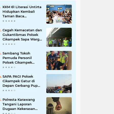
KKM 61 Literasi Untirta
Hidupkan Kembali
Taman Baca
Masyarakat di
Mekarbaru, Tutup
Program dengan
Cegah Kemacetan dan
Festival Literasi
Gukantibmas Polsek
Cikampek Sapa Warga
di Bawah Fly Over
Cikampek
Sambang Tokoh
Pemuda Personil
Polsek Cikampek
Aiptu Sarin Himbau
Kantibmas
SAPA PAGI Polsek
Cikampek Gatur di
Depan Gerbang Pupuk
Kujang Wujudkan
Kamseltibcar
Polresta Karawang
Tangani Laporan
Dugaan Kekerasan
terhadap Anak, Proses