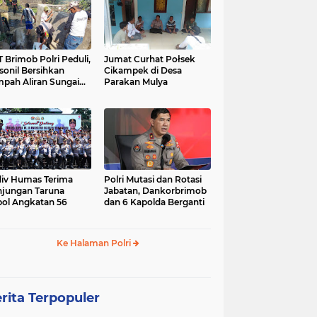
 Brimob Polri Peduli,
Jumat Curhat Połsek
sonil Bersihkan
Cikampek di Desa
pah Aliran Sungai
Parakan Mulya
ranggelam Cikampek
ur
iv Humas Terima
Polri Mutasi dan Rotasi
jungan Taruna
Jabatan, Dankorbrimob
ol Angkatan 56
dan 6 Kapolda Berganti
Ke Halaman Polri
rita Terpopuler