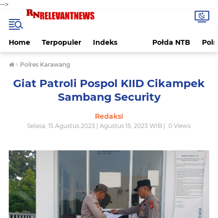
-->
Home
Terpopuler
Indeks
Połda NTB
Pol
›
Polres Karawang
Giat Patroli Pospol KIID Cikampek
Sambang Security
Redaksi
Selasa, 15 Agustus 2023 | Agustus 15, 2023 WIB |
0
Views