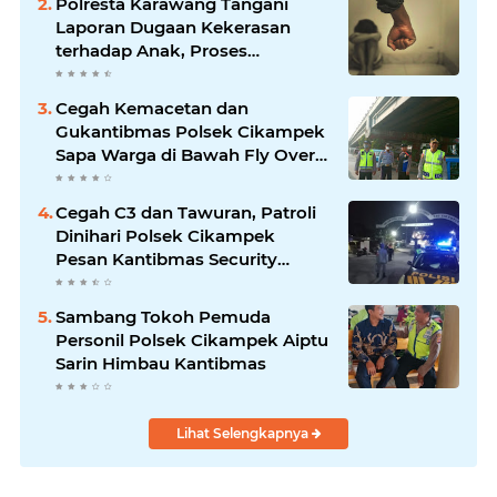
Polresta Karawang Tangani
Laporan Dugaan Kekerasan
terhadap Anak, Proses
Penyelidikan Dilakukan Satres
PPA dan PPO
Cegah Kemacetan dan
Gukantibmas Polsek Cikampek
Sapa Warga di Bawah Fly Over
Cikampek
Cegah C3 dan Tawuran, Patroli
Dinihari Polsek Cikampek
Pesan Kantibmas Security
Perumahan
Sambang Tokoh Pemuda
Personil Polsek Cikampek Aiptu
Sarin Himbau Kantibmas
Lihat Selengkapnya