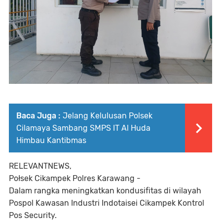
Baca Juga :
Jelang Kelulusan Polsek
Cilamaya Sambang SMPS IT Al Huda
Himbau Kantibmas
RELEVANTNEWS,
Połsek Cikampek Polres Karawang -
Dalam rangka meningkatkan kondusifitas di wilayah
Pospol Kawasan Industri Indotaisei Cikampek Kontrol
Pos Security.