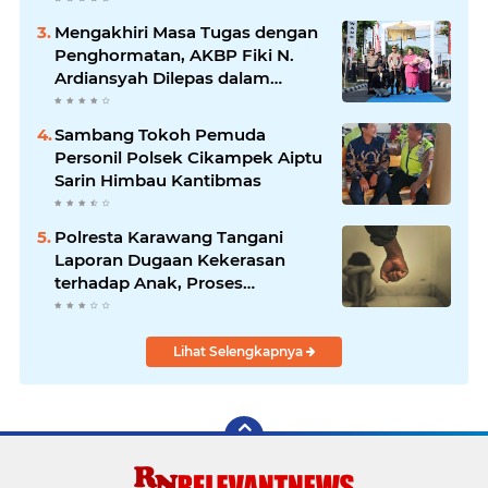
Mengakhiri Masa Tugas dengan
Penghormatan, AKBP Fiki N.
Ardiansyah Dilepas dalam
Upacara Farewell Parade oleh
Kapolresta Karawang Kombes
Sambang Tokoh Pemuda
Pol Mario Prahatinto
Personil Polsek Cikampek Aiptu
Sarin Himbau Kantibmas
Polresta Karawang Tangani
Laporan Dugaan Kekerasan
terhadap Anak, Proses
Penyelidikan Dilakukan Satres
PPA dan PPO
Lihat Selengkapnya