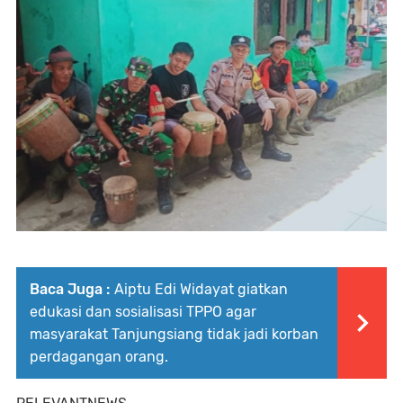
Baca Juga :
Aiptu Edi Widayat giatkan
edukasi dan sosialisasi TPPO agar
masyarakat Tanjungsiang tidak jadi korban
perdagangan orang.