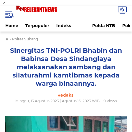
-->
Home
Terpopuler
Indeks
Połda NTB
Pol
›
Polres Subang
Sinergitas TNI-POLRI Bhabin dan
Babinsa Desa Sindanglaya
melaksanakan sambang dan
silaturahmi kamtibmas kepada
warga binaannya.
Redaksi
Minggu, 13 Agustus 2023 | Agustus 13, 2023 WIB |
0
Views