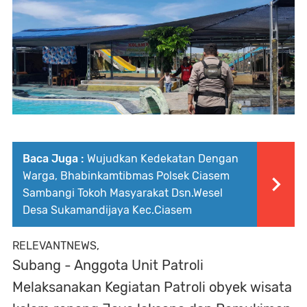
Baca Juga :
Wujudkan Kedekatan Dengan
Warga, Bhabinkamtibmas Polsek Ciasem
Sambangi Tokoh Masyarakat Dsn.Wesel
Desa Sukamandijaya Kec.Ciasem
RELEVANTNEWS,
Subang - Anggota Unit Patroli
Melaksanakan Kegiatan Patroli obyek wisata