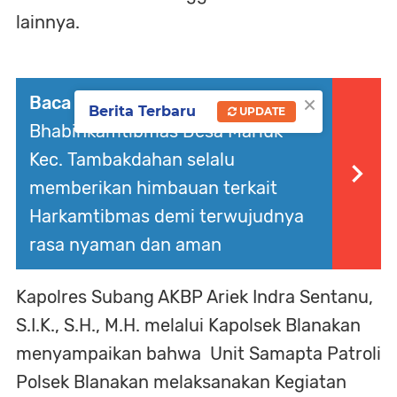
lainnya.
×
Baca Juga :
Giat Sambang Warga
Berita Terbaru
UPDATE
Bhabinkamtibmas Desa Mariuk
Kec. Tambakdahan selalu
memberikan himbauan terkait
Harkamtibmas demi terwujudnya
rasa nyaman dan aman
Kapolres Subang AKBP Ariek Indra Sentanu,
S.I.K., S.H., M.H. melalui Kapolsek Blanakan
menyampaikan bahwa Unit Samapta Patroli
Polsek Blanakan melaksanakan Kegiatan