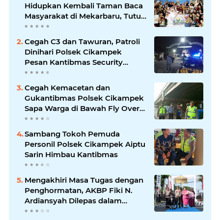
Hidupkan Kembali Taman Baca
Masyarakat di Mekarbaru, Tutup
Program dengan Festival
Literasi
Cegah C3 dan Tawuran, Patroli
Dinihari Polsek Cikampek
Pesan Kantibmas Security
Perumahan
Cegah Kemacetan dan
Gukantibmas Polsek Cikampek
Sapa Warga di Bawah Fly Over
Cikampek
Sambang Tokoh Pemuda
Personil Polsek Cikampek Aiptu
Sarin Himbau Kantibmas
Mengakhiri Masa Tugas dengan
Penghormatan, AKBP Fiki N.
Ardiansyah Dilepas dalam
Upacara Farewell Parade oleh