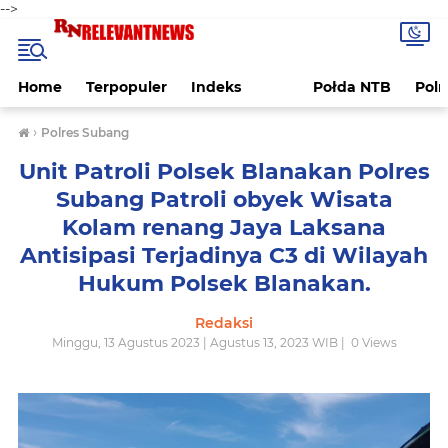
-->
Home
Terpopuler
Indeks
Połda NTB
Pol
›
Polres Subang
Unit Patroli Polsek Blanakan Polres
Subang Patroli obyek Wisata
Kolam renang Jaya Laksana
Antisipasi Terjadinya C3 di Wilayah
Hukum Polsek Blanakan.
Redaksi
Minggu, 13 Agustus 2023 | Agustus 13, 2023 WIB |
0
Views