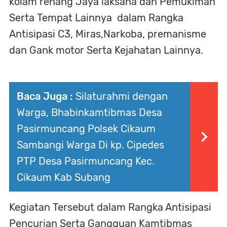
kolam renang Jaya laksana dan Pemukiman
Serta Tempat Lainnya dalam Rangka
Antisipasi C3, Miras,Narkoba, premanisme
dan Gank motor Serta Kejahatan Lainnya.
Baca Juga :
Silaturahmi dengan
Warga, Bhabinkamtibmas Desa
Pasirmuncang Polsek Cikaum
Sambangi Warga Di kp. Cipedes
PTP Desa Pasirmuncang Kec.
Cikaum Kab Subang
Kegiatan Tersebut dalam Rangka Antisipasi
Pencurian Serta Gangguan Kamtibmas