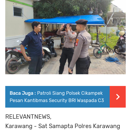
Baca Juga :
Patroli Siang Polsek Cikampek
Pesan Kantibmas Security BRI Waspada C3
RELEVANTNEWS,
Karawang - Sat Samapta Polres Karawang