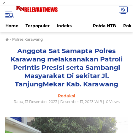
-->
Home
Terpopuler
Indeks
Połda NTB
Pol
›
Polres Karawang
Anggota Sat Samapta Polres
Karawang melaksanakan Patroli
Perintis Presisi serta Sambangi
Masyarakat Di sekitar Jl.
TanjungMekar Kab. Karawang
Redaksi
Rabu, 13 Desember 2023 | Desember 13, 2023 WIB |
0
Views