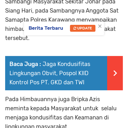
Sambangi Masyarakat Sekitar Johar pada
Siang Hari, pada Sambangnya Anggota Sat
Samapta Polres Karawang menyampaikan
×
himbauan Kamtibmas kepada Masyarakat
Berita Terbaru
UPDATE
tersebut.
Baca Juga :
Jaga Kondusifitas
Lingkungan Obvit, Pospol KIID
Kontrol Pos PT. GKD dan TWI
Pada Himbauannya juga Bripka Azis
meminta kepada Masyarakat untuk selalu
menjaga kondusifitas dan Keamanan di
lingkungan masyarakat.