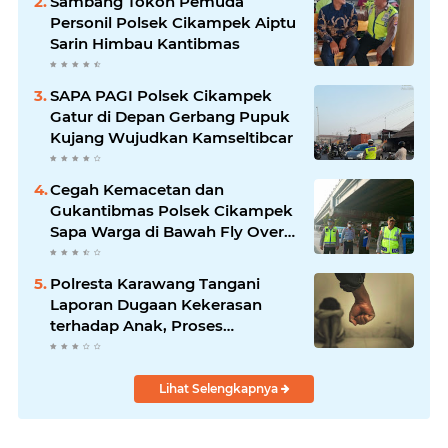
Sambang Tokoh Pemuda
Personil Polsek Cikampek Aiptu
Sarin Himbau Kantibmas
SAPA PAGI Polsek Cikampek
Gatur di Depan Gerbang Pupuk
Kujang Wujudkan Kamseltibcar
Cegah Kemacetan dan
Gukantibmas Polsek Cikampek
Sapa Warga di Bawah Fly Over
Cikampek
Polresta Karawang Tangani
Laporan Dugaan Kekerasan
terhadap Anak, Proses
Penyelidikan Dilakukan Satres
PPA dan PPO
Lihat Selengkapnya