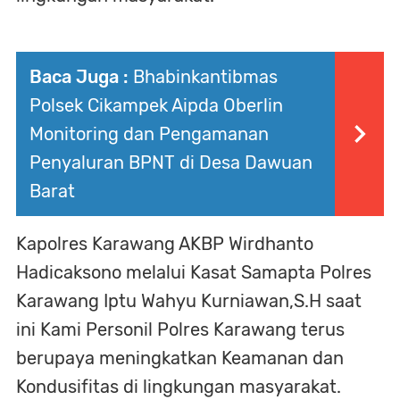
Baca Juga :
Bhabinkantibmas
Polsek Cikampek Aipda Oberlin
Monitoring dan Pengamanan
Penyaluran BPNT di Desa Dawuan
Barat
Kapolres Karawang AKBP Wirdhanto
Hadicaksono melalui Kasat Samapta Polres
Karawang Iptu Wahyu Kurniawan,S.H saat
ini Kami Personil Polres Karawang terus
berupaya meningkatkan Keamanan dan
Kondusifitas di lingkungan masyarakat.