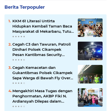
Berita Terpopuler
KKM 61 Literasi Untirta
Hidupkan Kembali Taman Baca
Masyarakat di Mekarbaru, Tutup
Program dengan Festival
Literasi
Cegah C3 dan Tawuran, Patroli
Dinihari Polsek Cikampek
Pesan Kantibmas Security
Perumahan
Cegah Kemacetan dan
Gukantibmas Polsek Cikampek
Sapa Warga di Bawah Fly Over
Cikampek
Mengakhiri Masa Tugas dengan
Penghormatan, AKBP Fiki N.
Ardiansyah Dilepas dalam
Upacara Farewell Parade oleh