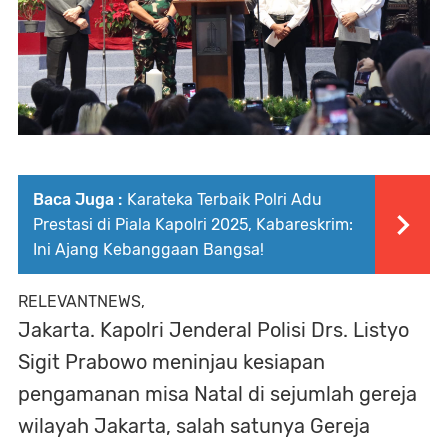
Baca Juga :
Karateka Terbaik Polri Adu
Prestasi di Piala Kapolri 2025, Kabareskrim:
Ini Ajang Kebanggaan Bangsa!
RELEVANTNEWS,
Jakarta. Kapolri Jenderal Polisi Drs. Listyo
Sigit Prabowo meninjau kesiapan
pengamanan misa Natal di sejumlah gereja
wilayah Jakarta, salah satunya Gereja