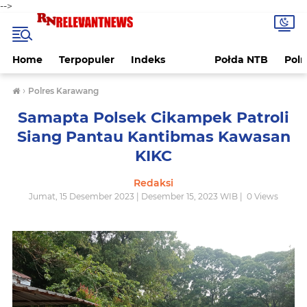
-->
Home
Terpopuler
Indeks
Połda NTB
Pol
›
Polres Karawang
Samapta Polsek Cikampek Patroli
Siang Pantau Kantibmas Kawasan
KIKC
Redaksi
Jumat, 15 Desember 2023 | Desember 15, 2023 WIB |
0
Views