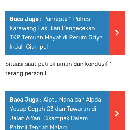
Baca Juga :
Pamapta 1 Polres
Karawang Lakukan Pengecekan
TKP Temuan Mayat di Perum Griya
Indah Ciampel
Situasi saat patroli aman dan kondusif "
terang personil.
Baca Juga :
Aiptu Nana dan Aipda
Yusup Cegah C3 dan Tawuran di
Jalan A.Yani Cikampek Dalam
Patroli Tengah Malam