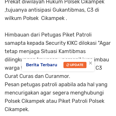
Prekat diwilayah Hukum Polsek Cikampek
,tujuanya antisipasi Gukantibmas, C3 di
wilkum Połsek Cikampek .
Himbauan dari Petugas Piket Patroli
samapta kepada Security KIKC dilokasi "Agar
tetap menjaga Situasi Kamtibmas
dilingkungan kawasan , personil juga imbau
×
Berita Terbaru
UPDATE
warga tetap waspada akan kejahatan C3
Curat Curas dan Curanmor.
Pesan petugas patroli apabila ada hal yang
mencurigakan agar segera menghubungi
Polsek Cikampek atau Piket Patroli Polsek
Cikampek.