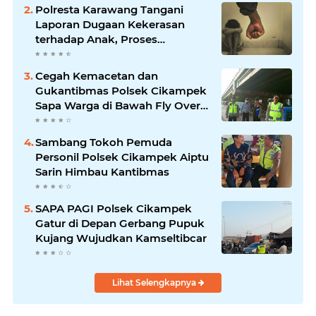
Literasi
Polresta Karawang Tangani
Laporan Dugaan Kekerasan
terhadap Anak, Proses
Penyelidikan Dilakukan Satres
PPA dan PPO
Cegah Kemacetan dan
Gukantibmas Polsek Cikampek
Sapa Warga di Bawah Fly Over
Cikampek
Sambang Tokoh Pemuda
Personil Polsek Cikampek Aiptu
Sarin Himbau Kantibmas
SAPA PAGI Polsek Cikampek
Gatur di Depan Gerbang Pupuk
Kujang Wujudkan Kamseltibcar
Lihat Selengkapnya