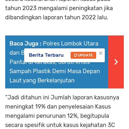
tahun 2023 mengalami peningkatan jika
dibandingkan laporan tahun 2022 lalu.
Baca Juga :
Polres Lombok Utara
×
dan Bhayangkari Gelar Aksi Bersih
Berita Terbaru
UPDATE
Pantai di Kerakas, Soroti Krisis
Sampah Plastik Demi Masa Depan
Laut yang Berkelanjutan
“Jadi ditahun ini Jumlah laporan kasusnya
meningkat 19% dan penyelesaian Kasus
mengalami penurunan 12%, begitupula
secara spesifik untuk kasus kejahatan 3C