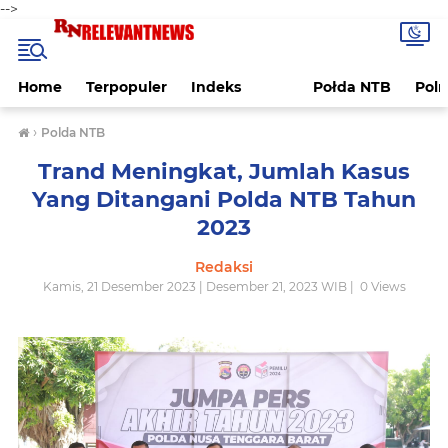
-->
Home
Terpopuler
Indeks
Połda NTB
Pol
›
Polda NTB
Trand Meningkat, Jumlah Kasus
Yang Ditangani Polda NTB Tahun
2023
Redaksi
Kamis, 21 Desember 2023 | Desember 21, 2023 WIB |
0
Views