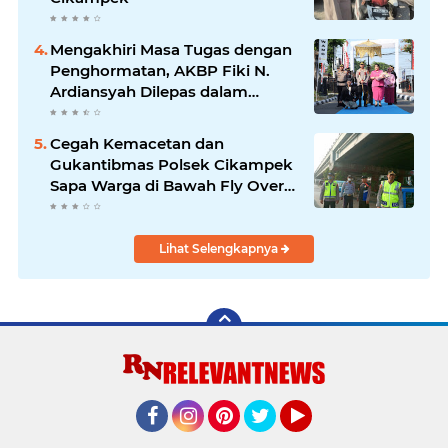
Mengakhiri Masa Tugas dengan
Penghormatan, AKBP Fiki N.
Ardiansyah Dilepas dalam
Upacara Farewell Parade oleh
Kapolresta Karawang Kombes
Cegah Kemacetan dan
Pol Mario Prahatinto
Gukantibmas Polsek Cikampek
Sapa Warga di Bawah Fly Over
Cikampek
Lihat Selengkapnya
Facebook
Instagram
Pinterest
Twitter
YouTube