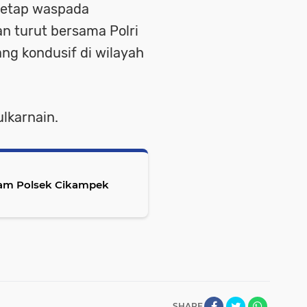
tetap waspada
an turut bersama Polri
ng kondusif di wilayah
lkarnain.
alam Polsek Cikampek
SHARE