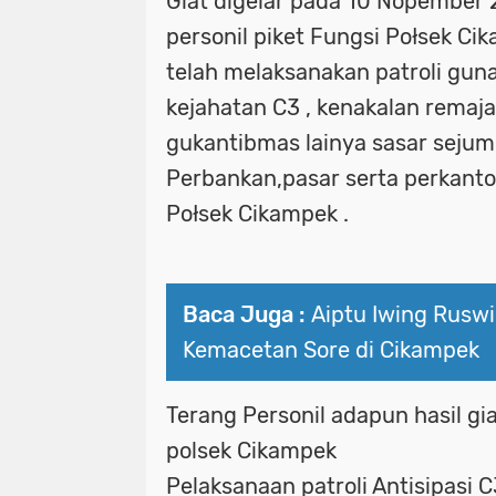
Giat digelar pada 10 Nopember 
personil piket Fungsi Połsek Ci
telah melaksanakan patroli guna
kejahatan C3 , kenakalan remaj
gukantibmas lainya sasar sejum
Perbankan,pasar serta perkanto
Połsek Cikampek .
Baca Juga :
Aiptu Iwing Rusw
Kemacetan Sore di Cikampek
Terang Personil adapun hasil gia
polsek Cikampek
Pelaksanaan patroli Antisipasi 