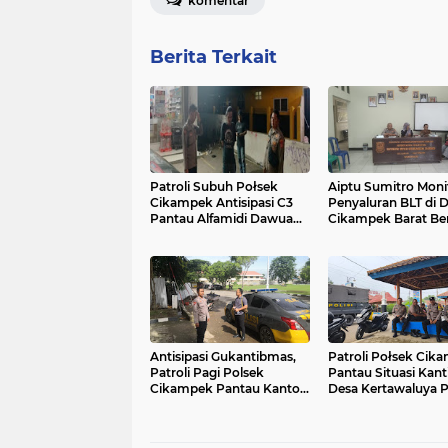
komentar
Berita Terkait
Patroli Subuh Połsek
Aiptu Sumitro Moni
Cikampek Antisipasi C3
Penyaluran BLT di 
Pantau Alfamidi Dawuan
Cikampek Barat Ber
dan Jalur
Aman Warga
Antisipasi Gukantibmas,
Patroli Połsek Cik
Patroli Pagi Polsek
Pantau Situasi Kan
Cikampek Pantau Kantor
Desa Kertawaluya 
Pemerintahan
Insiden Pesawat Ja
Kecamatan Cikampek