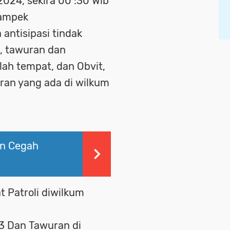
2024, sekira 00 :30 Wib
kampek
 antisipasi tindak
a, tawuran dan
lah tempat, dan Obvit,
ran yang ada di wilkum
in Cegah
t Patroli diwilkum
C3 Dan Tawuran di