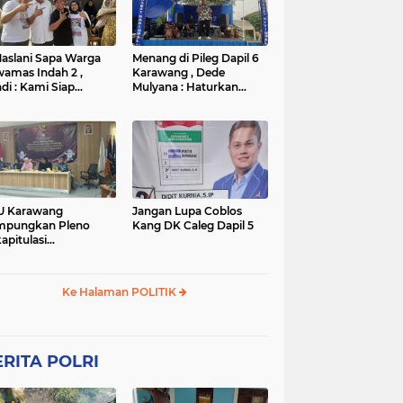
TNI
TNI
WISATA
rta
polres subang
mpek
połsek karawang
aslani Sapa Warga
Menang di Pileg Dapil 6
amas Indah 2 ,
Karawang , Dede
di : Kami Siap
Mulyana : Haturkan
nangkan
Terimakasih Kepada Tim
Relawan dan Masyarakat
U Karawang
Jangan Lupa Coblos
mpungkan Pleno
Kang DK Caleg Dapil 5
apitulasi
ghitungan Suara
ilu 2024
Ke Halaman POLITIK
RITA POLRI