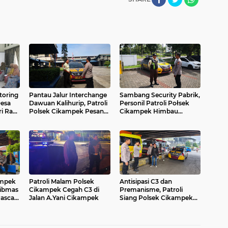
toring
Pantau Jalur Interchange
Sambang Security Pabrik,
Desa
Dawuan Kalihurip, Patroli
Personil Patroli Połsek
i Rasa
Polsek Cikampek Pesan
Cikampek Himbau
Kantibmas Security
Kantibmas Waspada C3
Tingkatkan Kondusifitas
ampek
Patroli Malam Polsek
Antisipasi C3 dan
tibmas
Cikampek Cegah C3 di
Premanisme, Patroli
Pasca
Jalan A.Yani Cikampek
Siang Polsek Cikampek
tuh
Pesan Kantibmas Warga
dan Supir di Bawah Fly
Over Cikampek