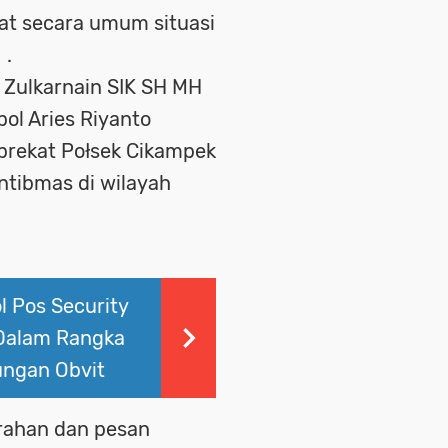
iat secara umum situasi
 .
Zulkarnain SIK SH MH
ol Aries Riyanto
 prekat Połsek Cikampek
ntibmas di wilayah
l Pos Security
 Dalam Rangka
ungan Obvit
arahan dan pesan