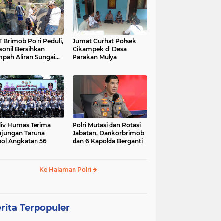
 Brimob Polri Peduli,
Jumat Curhat Połsek
sonil Bersihkan
Cikampek di Desa
pah Aliran Sungai
Parakan Mulya
ranggelam Cikampek
ur
iv Humas Terima
Polri Mutasi dan Rotasi
jungan Taruna
Jabatan, Dankorbrimob
ol Angkatan 56
dan 6 Kapolda Berganti
Ke Halaman Polri
rita Terpopuler