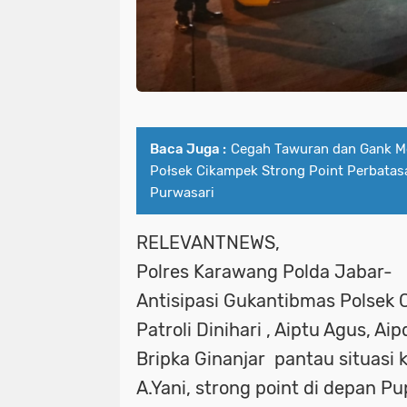
Baca Juga :
Cegah Tawuran dan Gank Mo
Połsek Cikampek Strong Point Perbata
Purwasari
RELEVANTNEWS,
Polres Karawang Polda Jabar-
Antisipasi Gukantibmas Polsek 
Patroli Dinihari , Aiptu Agus, A
Bripka Ginanjar pantau situasi 
A.Yani, strong point di depan P