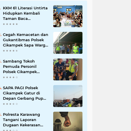
KKM 61 Literasi Untirta
Hidupkan Kembali
Taman Baca
Masyarakat di
Mekarbaru, Tutup
Program dengan
Cegah Kemacetan dan
Festival Literasi
Gukantibmas Polsek
Cikampek Sapa Warga
di Bawah Fly Over
Cikampek
Sambang Tokoh
Pemuda Personil
Polsek Cikampek
Aiptu Sarin Himbau
Kantibmas
SAPA PAGI Polsek
Cikampek Gatur di
Depan Gerbang Pupuk
Kujang Wujudkan
Kamseltibcar
Polresta Karawang
Tangani Laporan
Dugaan Kekerasan
terhadap Anak, Proses