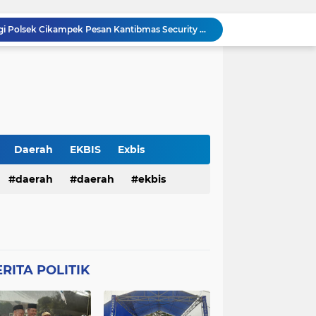
Antisipasi C3 , Patroli Pagi Polsek Cikampek Pesan Kantibmas Security Pabrik
Kapolsek Cikampek Kompol Aji Setiaji Pimpin Apel Pagi di Mapolsek Cikampek
Personil Polsek Cikampek Sapa Pagi di Depan Gerbang Pupuk Kujang Cikampek Cegah Kemacetan
n Pengamanan MotoGP 2026
Balai Kemitraan Tiga Pilar Mulai Dibangun, Kapolda NTB Dorong Kolaborasi untuk Kamtibmas
Silaturahmi Kapolresta Karawang dan PCNU Perkuat Sinergi Ulama dan Polri Jaga Kondusivitas Daerah
Perkuat Sinergitas, Kapolresta Karawang Kombes Mario Prahatinto Silaturahmi Awak Media
Pulang Pengajian, Dua Remaja Ditangkap Warga dan Dituduh Begal, Polresta Karawang Selidiki Kasus Kekerasan terhadap Anak
Daerah
EKBIS
Exbis
Pria Ditemukan Meninggal Dunia di Kamar Mandi Masjid Rumah Sakit Islam Karawang, Polisi Lakukan Olah TKP
HAN
daerah
Polda Bali
daerah
Połda Bali
ekbis
KKM 61 Literasi Untirta Hidupkan Kembali Taman Baca Masyarakat di Mekarbaru, Tutup Program dengan Festival Literasi
TB
Polda NTB
Połda NTB
pemerintahan
polda bali
Połres Garut
Polres Garut
lda ntb
połda ntb
polda ntb
g
Połres Karawang.
RITA POLITIK
ciko
polres garut
połres garut
resta Karawang
Polri
poĺri
ng
połres karawang