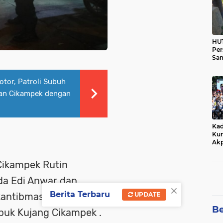
HUT
Per
Sam
Ka
Tim
tor, Patroli Subuh
san Cikampek dengan
Kad
Kun
Akp
Cikampek Rutin
ipda Edi Anwar dan
×
Berita Terbaru
UPDATE
kantibmas di Jalan
Be
upuk Kujang Cikampek .