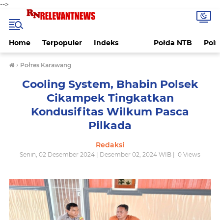
-->
Home
Terpopuler
Indeks
Połda NTB
Pol
›
Połres Karawang
Cooling System, Bhabin Polsek
Cikampek Tingkatkan
Kondusifitas Wilkum Pasca
Pilkada
Redaksi
Senin, 02 Desember 2024 | Desember 02, 2024 WIB |
0
Views