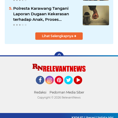
Polresta Karawang Tangani
Laporan Dugaan Kekerasan
terhadap Anak, Proses
Penyelidikan Dilakukan Satres
PPA dan PPO
Lihat Selengkapnya
Facebook
Instagram
Pinterest
Twitter
YouTube
Redaksi
Pedoman Media Siber
Copyright ©
2026 RelevantNews
KKM 61 Literasi Untirta Hidup