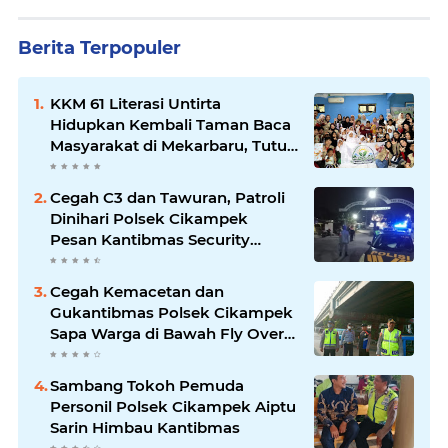
Berita Terpopuler
KKM 61 Literasi Untirta
Hidupkan Kembali Taman Baca
Masyarakat di Mekarbaru, Tutup
Program dengan Festival
Literasi
Cegah C3 dan Tawuran, Patroli
Dinihari Polsek Cikampek
Pesan Kantibmas Security
Perumahan
Cegah Kemacetan dan
Gukantibmas Polsek Cikampek
Sapa Warga di Bawah Fly Over
Cikampek
Sambang Tokoh Pemuda
Personil Polsek Cikampek Aiptu
Sarin Himbau Kantibmas