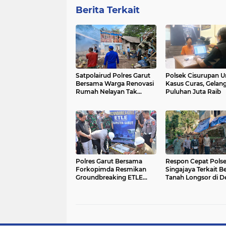
Berita Terkait
Satpolairud Polres Garut
Polsek Cisurupan 
Bersama Warga Renovasi
Kasus Curas, Gelan
Rumah Nelayan Tak
Puluhan Juta Raib
Layak Huni di Cikelet
Polres Garut Bersama
Respon Cepat Pols
Forkopimda Resmikan
Singajaya Terkait 
Groundbreaking ETLE
Tanah Longsor di D
Statis
Sukawangi