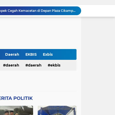
Gatur Sore Polsek Cikampek Cegah Kemacetan di Depan Plaza Cikampek
Apel KRYD Personil Polsek Cikampek Polresta Karawang Guna Antisipasi Gukantibmas Wilkum Polsek Cikampek
KKM 61 Literasi Untirta Hidupkan Kembali Taman Baca Masyarakat di Mekarbaru, Tutup Program dengan Festival Literasi
Antisipasi C3 , Patroli Pagi Polsek Cikampek Pesan Kantibmas Security Pabrik
Kapolsek Cikampek Kompol Aji Setiaji Pimpin Apel Pagi di Mapolsek Cikampek
Personil Polsek Cikampek Sapa Pagi di Depan Gerbang Pupuk Kujang Cikampek Cegah Kemacetan
n Pengamanan MotoGP 2026
Balai Kemitraan Tiga Pilar Mulai Dibangun, Kapolda NTB Dorong Kolaborasi untuk Kamtibmas
Daerah
EKBIS
Exbis
Silaturahmi Kapolresta Karawang dan PCNU Perkuat Sinergi Ulama dan Polri Jaga Kondusivitas Daerah
HAN
daerah
Polda Bali
daerah
Połda Bali
ekbis
Patroli Siang Polsek Cikampek Cegah C3 di Gedung Serbaguna Himbau Kantibmas Security
TB
Polda NTB
Połda NTB
pemerintahan
polda bali
Połres Garut
Polres Garut
lda ntb
połda ntb
polda ntb
g
Połres Karawang.
RITA POLITIK
ciko
polres garut
połres garut
resta Karawang
Polri
poĺri
ng
połres karawang