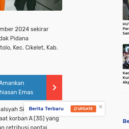
HUT
ember 2024 sekirar
Per
Sam
ndak Pidana
Ka
Tim
lo, Kec. Cikelet, Kab.
Kad
Kun
 Amankan
Akp
hiasan Emas
×
lsyah Siregar, S.H.,
Berita Terbaru
UPDATE
at korban A (35) yang
Be
n retribusi pantai