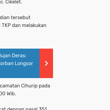
. Cikelet.
dian tersebut
i TKP dan melakukan
Hujan Deras:
Korban Longsor
ecamatan Cihurip pada
.00 Wib.
rat dengan pasal 351