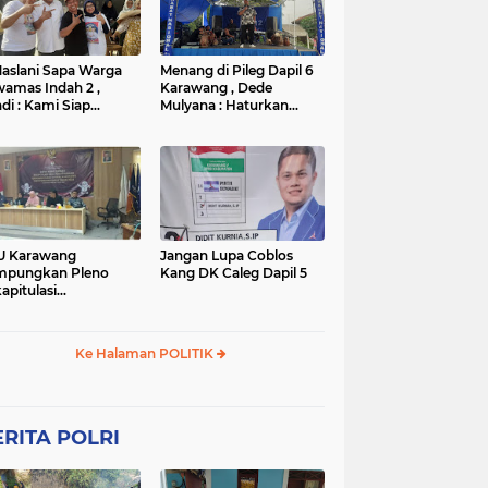
TNI
TNI
WISATA
rta
polres subang
mpek
połsek karawang
aslani Sapa Warga
Menang di Pileg Dapil 6
amas Indah 2 ,
Karawang , Dede
di : Kami Siap
Mulyana : Haturkan
nangkan
Terimakasih Kepada Tim
Relawan dan Masyarakat
U Karawang
Jangan Lupa Coblos
mpungkan Pleno
Kang DK Caleg Dapil 5
apitulasi
ghitungan Suara
ilu 2024
Ke Halaman POLITIK
RITA POLRI