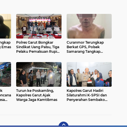
Ungkap
Polres Garut Bongkar
Curanmor Terungkap
g Emas
Sindikat Uang Palsu, Tiga
Berkat GPS, Polsek
Pelaku Pemalsuan Rupiah
Samarang Tangkap
Ditangkap
Pelaku dan Penadah
ek
Turun ke Poskamling,
Kapolres Garut Hadiri
Bencana
Kapolres Garut Ajak
Silaturahmi K-SPSI dan
esa
Warga Jaga Kamtibmas
Penyerahan Sembako
dari Kapolri untuk Eks
Karyawan PT. Danbi
International