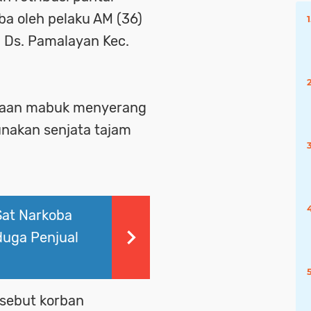
iba oleh pelaku AM (36)
 Ds. Pamalayan Kec.
daan mabuk menyerang
unakan senjata tajam
Sat Narkoba
duga Penjual
rsebut korban