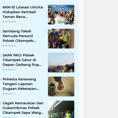
KKM 61 Literasi Untirta
Hidupkan Kembali
Taman Baca
Masyarakat di
Mekarbaru, Tutup
Program dengan
Sambang Tokoh
Festival Literasi
Pemuda Personil
Polsek Cikampek
Aiptu Sarin Himbau
Kantibmas
SAPA PAGI Polsek
Cikampek Gatur di
Depan Gerbang Pupuk
Kujang Wujudkan
Kamseltibcar
Polresta Karawang
Tangani Laporan
Dugaan Kekerasan
terhadap Anak, Proses
Penyelidikan
Dilakukan Satres PPA
Cegah Kemacetan dan
dan PPO
Gukantibmas Polsek
Cikampek Sapa Warga
di Bawah Fly Over