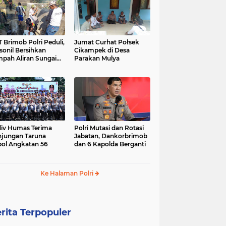
 Brimob Polri Peduli,
Jumat Curhat Połsek
sonil Bersihkan
Cikampek di Desa
pah Aliran Sungai
Parakan Mulya
ranggelam Cikampek
ur
iv Humas Terima
Polri Mutasi dan Rotasi
jungan Taruna
Jabatan, Dankorbrimob
ol Angkatan 56
dan 6 Kapolda Berganti
Ke Halaman Polri
rita Terpopuler