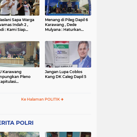
TNI
TNI
WISATA
rta
polres subang
mpek
połsek karawang
aslani Sapa Warga
Menang di Pileg Dapil 6
amas Indah 2 ,
Karawang , Dede
di : Kami Siap
Mulyana : Haturkan
nangkan
Terimakasih Kepada Tim
Relawan dan Masyarakat
U Karawang
Jangan Lupa Coblos
mpungkan Pleno
Kang DK Caleg Dapil 5
apitulasi
ghitungan Suara
ilu 2024
Ke Halaman POLITIK
RITA POLRI