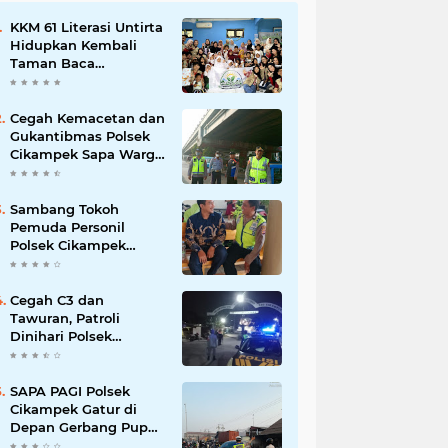
KKM 61 Literasi Untirta
Hidupkan Kembali
Taman Baca
Masyarakat di
Mekarbaru, Tutup
Program dengan
Cegah Kemacetan dan
Festival Literasi
Gukantibmas Polsek
Cikampek Sapa Warga
di Bawah Fly Over
Cikampek
Sambang Tokoh
Pemuda Personil
Polsek Cikampek
Aiptu Sarin Himbau
Kantibmas
Cegah C3 dan
Tawuran, Patroli
Dinihari Polsek
Cikampek Pesan
Kantibmas Security
Perumahan
SAPA PAGI Polsek
Cikampek Gatur di
Depan Gerbang Pupuk
Kujang Wujudkan