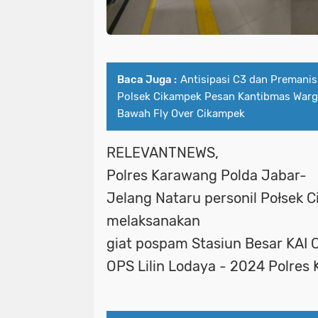
Baca Juga :
Antisipasi C3 dan Premanis
Polsek Cikampek Pesan Kantibmas Warga
Bawah Fly Over Cikampek
RELEVANTNEWS,
Polres Karawang Polda Jabar-
Jelang Nataru personil Połsek 
melaksanakan
giat pospam Stasiun Besar KAI
OPS Lilin Lodaya - 2024 Polres