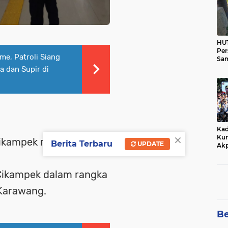
HUT
Per
me, Patroli Siang
Sam
Ka
 dan Supir di
Tim
Kad
×
Kun
Cikampek mulai
Berita Terbaru
UPDATE
Akp
 Cikampek dalam rangka
 Karawang.
Be