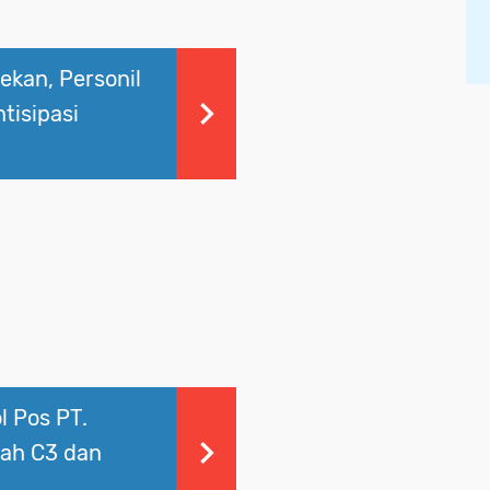
ekan, Personil
tisipasi
l Pos PT.
ah C3 dan