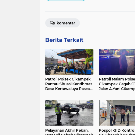
komentar
Berita Terkait
Patroli Połsek Cikampek
Patroli Malam Pols
Pantau Situasi Kantibmas
Cikampek Cegah C3
Desa Kertawaluya Pasca
Jalan A.Yani Cikam
Insiden Pesawat Jatuh
Pelayanan Akhir Pekan,
Pospol KIID Kontro