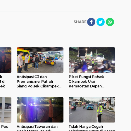
SHARE
ek
Antisipasi C3 dan
Piket Fungsi Połsek
 di
Premanisme, Patroli
Cikampek Urai
pek
Siang Polsek Cikampek
Kemacetan Depan
Pesan Kantibmas Warga
Senopati
dan Supir di Bawah Fly
Over Cikampek
l Pos
Antisipasi Tawuran dan
Tidak Hanya Cegah