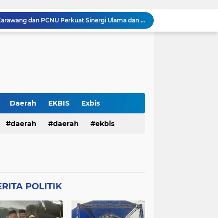
Silaturahmi Kapolresta Karawang dan PCNU Perkuat Sinergi Ulama dan Polri Jaga Kondusivitas Daerah
Perkuat Sinergitas, Kapolresta Karawang Kombes Mario Prahatinto Silaturahmi Awak Media
Pulang Pengajian, Dua Remaja Ditangkap Warga dan Dituduh Begal, Polresta Karawang Selidiki Kasus Kekerasan terhadap Anak
Pria Ditemukan Meninggal Dunia di Kamar Mandi Masjid Rumah Sakit Islam Karawang, Polisi Lakukan Olah TKP
KKM 61 Literasi Untirta Hidupkan Kembali Taman Baca Masyarakat di Mekarbaru, Tutup Program dengan Festival Literasi
Antisipasi C3 , Patroli Pagi Polsek Cikampek Pesan Kantibmas Security Pabrik
Kapolsek Cikampek Kompol Aji Setiaji Pimpin Apel Pagi di Mapolsek Cikampek
Personil Polsek Cikampek Sapa Pagi di Depan Gerbang Pupuk Kujang Cikampek Cegah Kemacetan
Daerah
EKBIS
Exbis
n Pengamanan MotoGP 2026
HAN
daerah
Polda Bali
daerah
Połda Bali
ekbis
Balai Kemitraan Tiga Pilar Mulai Dibangun, Kapolda NTB Dorong Kolaborasi untuk Kamtibmas
TB
Polda NTB
Połda NTB
pemerintahan
polda bali
Połres Garut
Polres Garut
lda ntb
połda ntb
polda ntb
g
Połres Karawang.
RITA POLITIK
ciko
polres garut
połres garut
resta Karawang
Polri
poĺri
ng
połres karawang