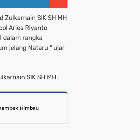
 Zulkarnain SIK SH MH
ol Aries Riyanto
l dalam rangka
m jelang Nataru " ujar
lkarnain SIK SH MH .
 Cikampek Himbau