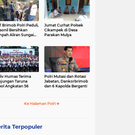
 Brimob Polri Peduli,
Jumat Curhat Połsek
sonil Bersihkan
Cikampek di Desa
pah Aliran Sungai
Parakan Mulya
ranggelam Cikampek
ur
iv Humas Terima
Polri Mutasi dan Rotasi
jungan Taruna
Jabatan, Dankorbrimob
ol Angkatan 56
dan 6 Kapolda Berganti
Ke Halaman Polri
rita Terpopuler