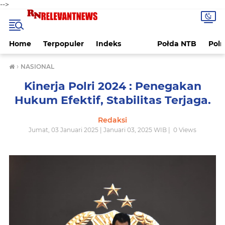
-->
Home
Terpopuler
Indeks
Połda NTB
Pol
›
NASIONAL
Kinerja Polri 2024 : Penegakan
Hukum Efektif, Stabilitas Terjaga.
Redaksi
Jumat, 03 Januari 2025 | Januari 03, 2025 WIB |
0
Views