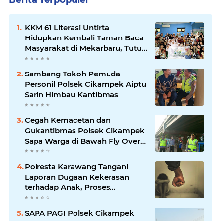
KKM 61 Literasi Untirta
Hidupkan Kembali Taman Baca
Masyarakat di Mekarbaru, Tutup
Program dengan Festival
Literasi
Sambang Tokoh Pemuda
Personil Polsek Cikampek Aiptu
Sarin Himbau Kantibmas
Cegah Kemacetan dan
Gukantibmas Polsek Cikampek
Sapa Warga di Bawah Fly Over
Cikampek
Polresta Karawang Tangani
Laporan Dugaan Kekerasan
terhadap Anak, Proses
Penyelidikan Dilakukan Satres
PPA dan PPO
SAPA PAGI Polsek Cikampek