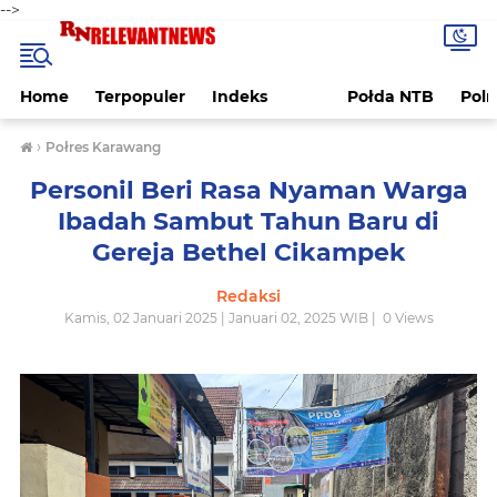
-->
Home
Terpopuler
Indeks
Połda NTB
Pol
›
Połres Karawang
Personil Beri Rasa Nyaman Warga
Ibadah Sambut Tahun Baru di
Gereja Bethel Cikampek
Redaksi
Kamis, 02 Januari 2025 | Januari 02, 2025 WIB |
0
Views