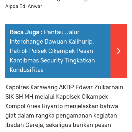
Aipda Edi Anwar
Baca Juga :
Pantau Jalur
Interchange Dawuan Kalihurip,
Patroli Polsek Cikampek Pesan
Kantibmas Security Tingkatkan
Kondusifitas
Kapolres Karawang AKBP Edwar Zulkarnain
SIK SH MH melalui Kapolsek Cikampek
Kompol Aries Riyanto menjelaskan bahwa
giat dalam rangka pengamanan kegiatan
ibadah Gereja, sekaligus berikan pesan