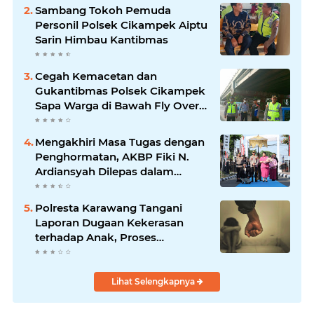
Sambang Tokoh Pemuda
Personil Polsek Cikampek Aiptu
Sarin Himbau Kantibmas
Cegah Kemacetan dan
Gukantibmas Polsek Cikampek
Sapa Warga di Bawah Fly Over
Cikampek
Mengakhiri Masa Tugas dengan
Penghormatan, AKBP Fiki N.
Ardiansyah Dilepas dalam
Upacara Farewell Parade oleh
Kapolresta Karawang Kombes
Polresta Karawang Tangani
Pol Mario Prahatinto
Laporan Dugaan Kekerasan
terhadap Anak, Proses
Penyelidikan Dilakukan Satres
PPA dan PPO
Lihat Selengkapnya