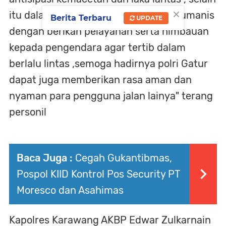
×
itu dalam gatur dilakukan juga giat humanis
Berita Terbaru
UPDATE
dengan berikan pelayanan serta himbauan
kepada pengendara agar tertib dalam
berlalu lintas ,semoga hadirnya polri Gatur
dapat juga memberikan rasa aman dan
nyaman para pengguna jalan lainya" terang
personil
Baca Juga :
Cegah Gukantibmas,
Pospol KIID Kontrol Pos Security PT
Moresco dan Asahimas
Kapolres Karawang AKBP Edwar Zulkarnain