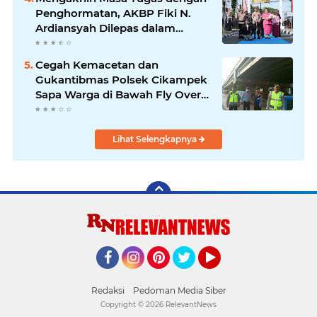
Penghormatan, AKBP Fiki N.
Ardiansyah Dilepas dalam
Upacara Farewell Parade oleh
Kapolresta Karawang Kombes
Cegah Kemacetan dan
Pol Mario Prahatinto
Gukantibmas Polsek Cikampek
Sapa Warga di Bawah Fly Over
Cikampek
Lihat Selengkapnya
Facebook
Instagram
Pinterest
Twitter
YouTube
Redaksi
Pedoman Media Siber
Copyright ©
2026 RelevantNews