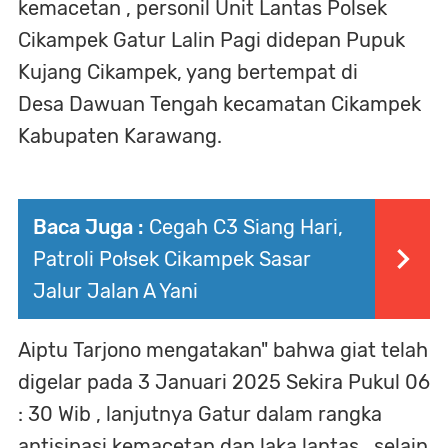
kemacetan , personil Unit Lantas Polsek
Cikampek Gatur Lalin Pagi didepan Pupuk
Kujang Cikampek, yang bertempat di
Desa Dawuan Tengah kecamatan Cikampek
Kabupaten Karawang.
Baca Juga :
Cegah C3 Siang Hari,
Patroli Połsek Cikampek Sasar
Jalur Jalan A Yani
Aiptu Tarjono mengatakan" bahwa giat telah
digelar pada 3 Januari 2025 Sekira Pukul 06
: 30 Wib , lanjutnya Gatur dalam rangka
antisipasi kemacetan dan laka lantas , selain