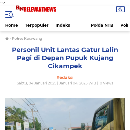
-->
Home
Terpopuler
Indeks
Połda NTB
Pol
›
Połres Karawang
Personil Unit Lantas Gatur Lalin
Pagi di Depan Pupuk Kujang
Cikampek
Redaksi
Sabtu, 04 Januari 2025 | Januari 04, 2025 WIB |
0
Views