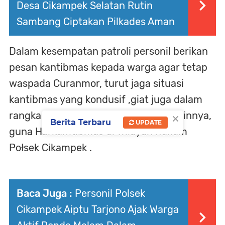
Desa Cikampek Selatan Rutin
Sambang Ciptakan Pilkades Aman
Dalam kesempatan patroli personil berikan
pesan kantibmas kepada warga agar tetap
waspada Curanmor, turut jaga situasi
kantibmas yang kondusif ,giat juga dalam
×
rangka Cegah C3 dan Gukantibmas lainnya,
Berita Terbaru
UPDATE
guna Harkamtibmas di wilayah hukum
Połsek Cikampek .
Baca Juga :
Personil Polsek
Cikampek Aiptu Tarjono Ajak Warga