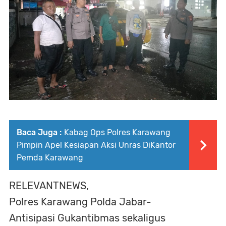
Baca Juga :
Kabag Ops Polres Karawang
Pimpin Apel Kesiapan Aksi Unras DiKantor
Pemda Karawang
RELEVANTNEWS,
Polres Karawang Polda Jabar-
Antisipasi Gukantibmas sekaligus