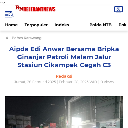
-->
Home
Terpopuler
Indeks
Połda NTB
Pol
›
Połres Karawang
Aipda Edi Anwar Bersama Bripka
Ginanjar Patroli Malam Jalur
Stasiun Cikampek Cegah C3
Redaksi
Jumat, 28 Februari 2025 | Februari 28, 2025 WIB |
0
Views