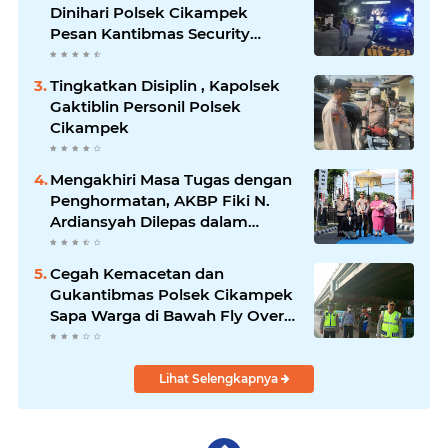
Dinihari Polsek Cikampek
Pesan Kantibmas Security
Perumahan
Tingkatkan Disiplin , Kapolsek
Gaktiblin Personil Polsek
Cikampek
Mengakhiri Masa Tugas dengan
Penghormatan, AKBP Fiki N.
Ardiansyah Dilepas dalam
Upacara Farewell Parade oleh
Kapolresta Karawang Kombes
Cegah Kemacetan dan
Pol Mario Prahatinto
Gukantibmas Polsek Cikampek
Sapa Warga di Bawah Fly Over
Cikampek
Lihat Selengkapnya