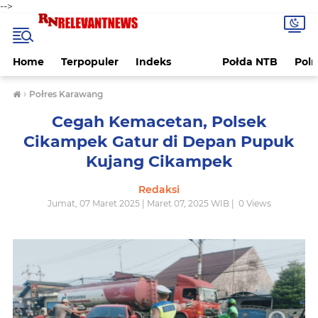
-->
Home
Terpopuler
Indeks
Połda NTB
Pol
›
Połres Karawang
Cegah Kemacetan, Polsek
Cikampek Gatur di Depan Pupuk
Kujang Cikampek
Redaksi
Jumat, 07 Maret 2025 | Maret 07, 2025 WIB |
0
Views