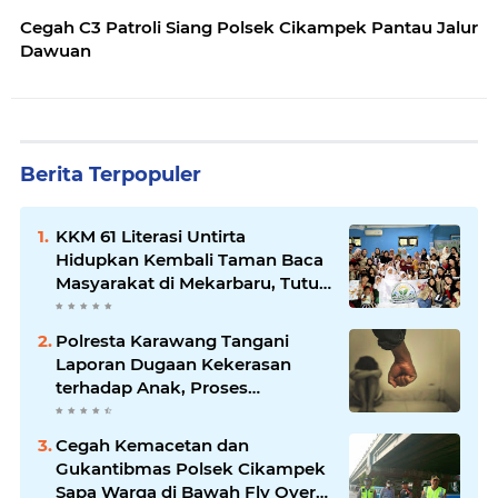
Cegah C3 Patroli Siang Polsek Cikampek Pantau Jalur
Dawuan
Berita Terpopuler
KKM 61 Literasi Untirta
Hidupkan Kembali Taman Baca
Masyarakat di Mekarbaru, Tutup
Program dengan Festival
Literasi
Polresta Karawang Tangani
Laporan Dugaan Kekerasan
terhadap Anak, Proses
Penyelidikan Dilakukan Satres
PPA dan PPO
Cegah Kemacetan dan
Gukantibmas Polsek Cikampek
Sapa Warga di Bawah Fly Over