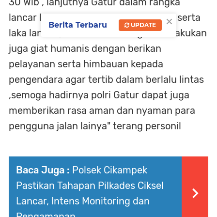
30 Wib , lanjutnya Gatur dalam rangka
×
lancar lalin dan antisipasi kemacetan serta
Berita Terbaru
UPDATE
laka lantas , selain itu dalam gatur dilakukan
juga giat humanis dengan berikan
pelayanan serta himbauan kepada
pengendara agar tertib dalam berlalu lintas
,semoga hadirnya polri Gatur dapat juga
memberikan rasa aman dan nyaman para
pengguna jalan lainya" terang personil
Baca Juga :
Polsek Cikampek
Pastikan Tahapan Pilkades Ciksel
Lancar, Intens Monitoring dan
Pengamanan