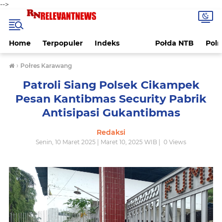
-->
Home
Terpopuler
Indeks
Połda NTB
Pol
›
Połres Karawang
Patroli Siang Polsek Cikampek
Pesan Kantibmas Security Pabrik
Antisipasi Gukantibmas
Redaksi
Senin, 10 Maret 2025 | Maret 10, 2025 WIB |
0
Views