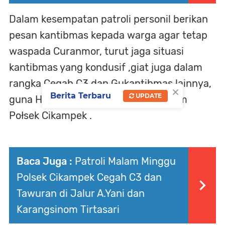
Dalam kesempatan patroli personil berikan
pesan kantibmas kepada warga agar tetap
waspada Curanmor, turut jaga situasi
kantibmas yang kondusif ,giat juga dalam
rangka Cegah C3 dan Gukantibmas lainnya,
×
Berita Terbaru
UPDATE
guna Harkamtibmas di wilayah hukum
Połsek Cikampek .
Baca Juga :
Patroli Malam Minggu
Polsek Cikampek Cegah C3 dan
Tawuran di Jalur A.Yani dan
Karangsinom Tirtasari