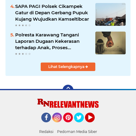
SAPA PAGI Polsek Cikampek
Gatur di Depan Gerbang Pupuk
Kujang Wujudkan Kamseltibcar
Polresta Karawang Tangani
Laporan Dugaan Kekerasan
terhadap Anak, Proses
Penyelidikan Dilakukan Satres
PPA dan PPO
Lihat Selengkapnya
Facebook
Instagram
Pinterest
Twitter
YouTube
Redaksi
Pedoman Media Siber