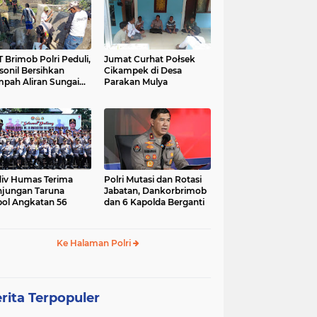
 Brimob Polri Peduli,
Jumat Curhat Połsek
sonil Bersihkan
Cikampek di Desa
pah Aliran Sungai
Parakan Mulya
ranggelam Cikampek
ur
iv Humas Terima
Polri Mutasi dan Rotasi
jungan Taruna
Jabatan, Dankorbrimob
ol Angkatan 56
dan 6 Kapolda Berganti
Ke Halaman Polri
rita Terpopuler