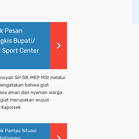
k Pesan
gkis Bupati/
 Sport Center
ansyah SH SIK MKP MSI melalui
 mengatakan bahwa giat
 rasa aman dan nyaman warga
 giat merupakan wujud
as Kapolsek
ek Pantau Situasi
ntisipasi