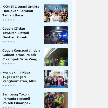
KKM 61 Literasi Untirta
Hidupkan Kembali
Taman Baca
Masyarakat di
Mekarbaru, Tutup
Program dengan
Cegah C3 dan
Festival Literasi
Tawuran, Patroli
Dinihari Polsek
Cikampek Pesan
Kantibmas Security
Perumahan
Cegah Kemacetan dan
Gukantibmas Polsek
Cikampek Sapa Warga
di Bawah Fly Over
Cikampek
Mengakhiri Masa
Tugas dengan
Penghormatan, AKBP
Fiki N. Ardiansyah
Dilepas dalam
Upacara Farewell
Sambang Tokoh
Parade oleh Kapolresta
Pemuda Personil
Karawang Kombes Pol
Polsek Cikampek
Mario Prahatinto
Aiptu Sarin Himbau