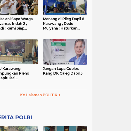
TNI
TNI
WISATA
rta
polres subang
mpek
połsek karawang
aslani Sapa Warga
Menang di Pileg Dapil 6
amas Indah 2 ,
Karawang , Dede
di : Kami Siap
Mulyana : Haturkan
nangkan
Terimakasih Kepada Tim
Relawan dan Masyarakat
U Karawang
Jangan Lupa Coblos
mpungkan Pleno
Kang DK Caleg Dapil 5
apitulasi
ghitungan Suara
ilu 2024
Ke Halaman POLITIK
RITA POLRI