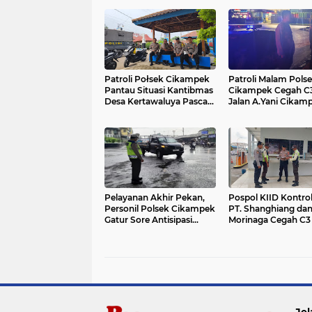
Patroli Połsek Cikampek
Patroli Malam Pols
Pantau Situasi Kantibmas
Cikampek Cegah C3
Desa Kertawaluya Pasca
Jalan A.Yani Cikam
Insiden Pesawat Jatuh
Pelayanan Akhir Pekan,
Pospol KIID Kontro
Personil Polsek Cikampek
PT. Shanghiang da
Gatur Sore Antisipasi
Morinaga Cegah C3
Kemacetan
Pesan Kantibmas