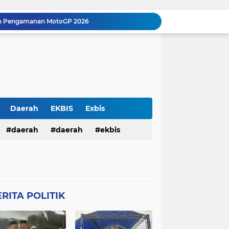
n Pengamanan MotoGP 2026
Balai Kemitraan Tiga Pilar Mulai Dibangun, Kapolda NTB Dorong Kolaborasi untuk Kamtibmas
Silaturahmi Kapolresta Karawang dan PCNU Perkuat Sinergi Ulama dan Polri Jaga Kondusivitas Daerah
Perkuat Sinergitas, Kapolresta Karawang Kombes Mario Prahatinto Silaturahmi Awak Media
Pulang Pengajian, Dua Remaja Ditangkap Warga dan Dituduh Begal, Polresta Karawang Selidiki Kasus Kekerasan terhadap Anak
Pria Ditemukan Meninggal Dunia di Kamar Mandi Masjid Rumah Sakit Islam Karawang, Polisi Lakukan Olah TKP
KKM 61 Literasi Untirta Hidupkan Kembali Taman Baca Masyarakat di Mekarbaru, Tutup Program dengan Festival Literasi
Antisipasi C3 , Patroli Pagi Polsek Cikampek Pesan Kantibmas Security Pabrik
Daerah
EKBIS
Exbis
Kapolsek Cikampek Kompol Aji Setiaji Pimpin Apel Pagi di Mapolsek Cikampek
HAN
daerah
Polda Bali
daerah
Połda Bali
ekbis
Personil Polsek Cikampek Sapa Pagi di Depan Gerbang Pupuk Kujang Cikampek Cegah Kemacetan
TB
Polda NTB
Połda NTB
pemerintahan
polda bali
Połres Garut
Polres Garut
lda ntb
połda ntb
polda ntb
g
Połres Karawang.
RITA POLITIK
ciko
polres garut
połres garut
resta Karawang
Polri
poĺri
ng
połres karawang