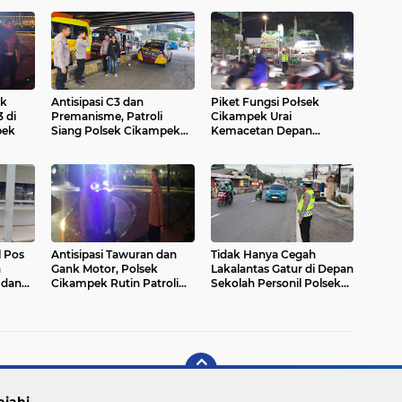
ek
Antisipasi C3 dan
Piket Fungsi Połsek
 di
Premanisme, Patroli
Cikampek Urai
pek
Siang Polsek Cikampek
Kemacetan Depan
Pesan Kantibmas Warga
Senopati
dan Supir di Bawah Fly
Over Cikampek
l Pos
Antisipasi Tawuran dan
Tidak Hanya Cegah
n
Gank Motor, Polsek
Lakalantas Gatur di Depan
 dan
Cikampek Rutin Patroli
Sekolah Personil Polsek
Dinihari
Cikampek Bantu
Nyebrangkan Anak