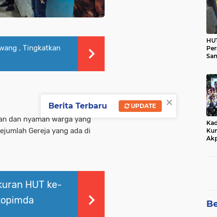
HUT
awang , Tingkatkan
Per
Sam
Ka
Tim
×
Berita Terbaru
UPDATE
man dan nyaman warga yang
Kad
ejumlah Gereja yang ada di
Kun
Akp
kuran HUT ke-
kopimda
Be