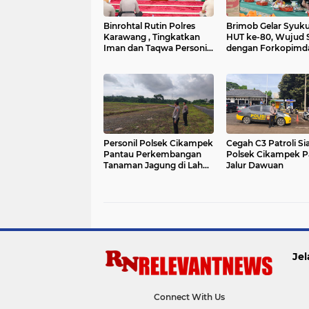
Binrohtal Rutin Polres
Brimob Gelar Syuk
Karawang , Tingkatkan
HUT ke-80, Wujud S
Iman dan Taqwa Personil
dengan Forkopimd
Polri
Karawang
Personil Polsek Cikampek
Cegah C3 Patroli Si
Pantau Perkembangan
Polsek Cikampek P
Tanaman Jagung di Lahan
Jalur Dawuan
Ex Timor
Jel
Connect With Us