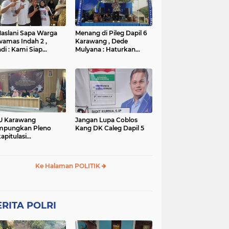
TNI
TNI
WISATA
rta
polres subang
mpek
połsek karawang
aslani Sapa Warga
Menang di Pileg Dapil 6
amas Indah 2 ,
Karawang , Dede
di : Kami Siap
Mulyana : Haturkan
nangkan
Terimakasih Kepada Tim
Relawan dan Masyarakat
U Karawang
Jangan Lupa Coblos
mpungkan Pleno
Kang DK Caleg Dapil 5
apitulasi
ghitungan Suara
ilu 2024
Ke Halaman POLITIK
RITA POLRI