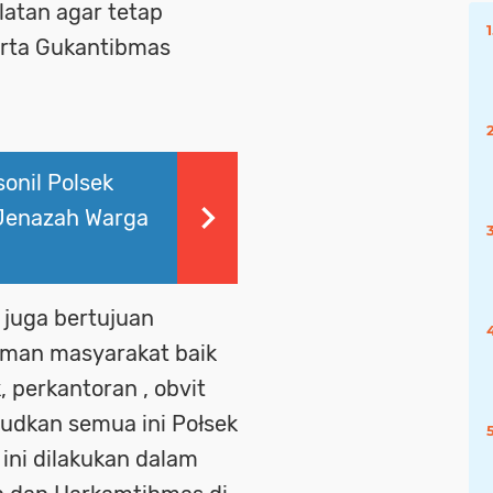
atan agar tetap
erta Gukantibmas
onil Polsek
Jenazah Warga
l juga bertujuan
man masyarakat baik
, perkantoran , obvit
judkan semua ini Połsek
 ini dilakukan dalam