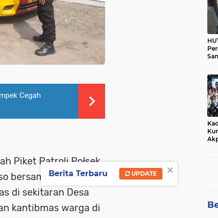
HUT
Per
Sam
Ka
Tim
ampek Cegah
Kad
Kun
Akp
ah Piket Patroli Połsek
×
Berita Terbaru
UPDATE
so bersama Aipda
as di sekitaran Desa
Be
an kantibmas warga di