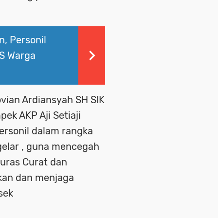
, Personil
S Warga
vian Ardiansyah SH SIK
ek AKP Aji Setiaji
ersonil dalam rangka
digelar , guna mencegah
uras Curat dan
kan dan menjaga
sek