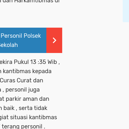
n dan Harkamtibmas di
Personil Polsek
Sekolah
ekira Pukul 13 :35 Wib ,
an kantibmas kepada
)Curas Curat dan
, personil juga
at parkir aman dan
 baik , serta tidak
iat situasi kantibmas
 terang personil .