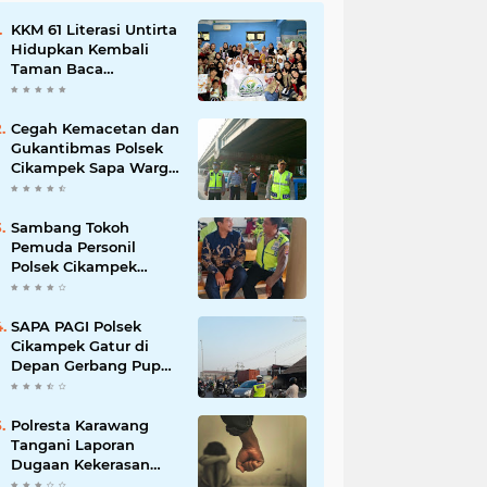
KKM 61 Literasi Untirta
Hidupkan Kembali
Taman Baca
Masyarakat di
Mekarbaru, Tutup
Program dengan
Cegah Kemacetan dan
Festival Literasi
Gukantibmas Polsek
Cikampek Sapa Warga
di Bawah Fly Over
Cikampek
Sambang Tokoh
Pemuda Personil
Polsek Cikampek
Aiptu Sarin Himbau
Kantibmas
SAPA PAGI Polsek
Cikampek Gatur di
Depan Gerbang Pupuk
Kujang Wujudkan
Kamseltibcar
Polresta Karawang
Tangani Laporan
Dugaan Kekerasan
terhadap Anak, Proses