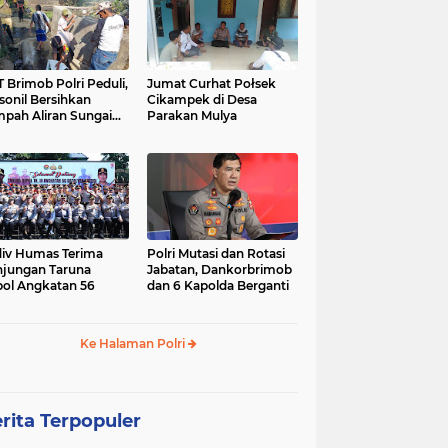
 Brimob Polri Peduli,
Jumat Curhat Połsek
sonil Bersihkan
Cikampek di Desa
pah Aliran Sungai
Parakan Mulya
ranggelam Cikampek
ur
iv Humas Terima
Polri Mutasi dan Rotasi
jungan Taruna
Jabatan, Dankorbrimob
ol Angkatan 56
dan 6 Kapolda Berganti
Ke Halaman Polri
rita Terpopuler