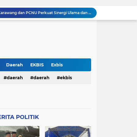
Silaturahmi Kapolresta Karawang dan PCNU Perkuat Sinergi Ulama dan Polri Jaga Kondusivitas Daerah
Perkuat Sinergitas, Kapolresta Karawang Kombes Mario Prahatinto Silaturahmi Awak Media
Pulang Pengajian, Dua Remaja Ditangkap Warga dan Dituduh Begal, Polresta Karawang Selidiki Kasus Kekerasan terhadap Anak
Pria Ditemukan Meninggal Dunia di Kamar Mandi Masjid Rumah Sakit Islam Karawang, Polisi Lakukan Olah TKP
KKM 61 Literasi Untirta Hidupkan Kembali Taman Baca Masyarakat di Mekarbaru, Tutup Program dengan Festival Literasi
Antisipasi C3 , Patroli Pagi Polsek Cikampek Pesan Kantibmas Security Pabrik
Kapolsek Cikampek Kompol Aji Setiaji Pimpin Apel Pagi di Mapolsek Cikampek
Personil Polsek Cikampek Sapa Pagi di Depan Gerbang Pupuk Kujang Cikampek Cegah Kemacetan
Daerah
EKBIS
Exbis
n Pengamanan MotoGP 2026
HAN
daerah
Polda Bali
daerah
Połda Bali
ekbis
Balai Kemitraan Tiga Pilar Mulai Dibangun, Kapolda NTB Dorong Kolaborasi untuk Kamtibmas
TB
Polda NTB
Połda NTB
pemerintahan
polda bali
Połres Garut
Polres Garut
lda ntb
połda ntb
polda ntb
g
Połres Karawang.
RITA POLITIK
ciko
polres garut
połres garut
resta Karawang
Polri
poĺri
ng
połres karawang