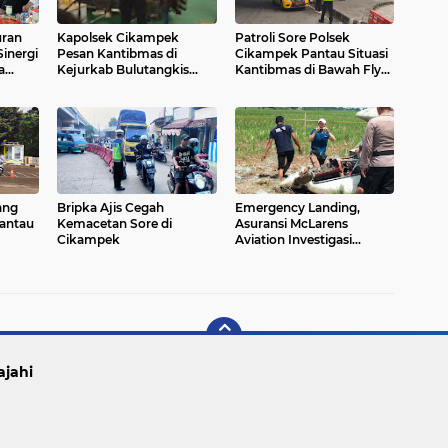
uran
Kapolsek Cikampek
Patroli Sore Polsek
inergi
Pesan Kantibmas di
Cikampek Pantau Situasi
a
Kejurkab Bulutangkis
Kantibmas di Bawah Fly
Bupati/ Wabup Karawang
Over Cikampek Antisipasi
2025 Di GOR Sport Center
Gukantibmas
Dewi Cikampek Barat
ang
Bripka Ajis Cegah
Emergency Landing,
antau
Kemacetan Sore di
Asuransi McLarens
Cikampek
Aviation Investigasi
Pesawat GA8, Kapolsek
Cikampek Pimpin
Pengamanan TKP
ajahi