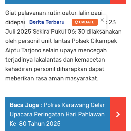
Giat pelayanan rutin gatur lalin pagi
×
didepan Sekolah Al-Hikmah Cikampek 23
Berita Terbaru
UPDATE
Juli 2025 Sekira Pukul 06: 30 dilaksanakan
oleh personil unit lantas Połsek Cikampek
Aiptu Tarjono selain upaya mencegah
terjadinya lakalantas dan kemacetan
kehadiran personil diharapkan dapat
meberikan rasa aman masyarakat.
Baca Juga :
Polres Karawang Gelar
Upacara Peringatan Hari Pahlawan
Ke-80 Tahun 2025