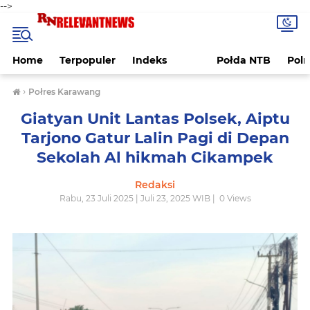
-->
Home
Terpopuler
Indeks
Połda NTB
Pol
›
Połres Karawang
Giatyan Unit Lantas Polsek, Aiptu
Tarjono Gatur Lalin Pagi di Depan
Sekolah Al hikmah Cikampek
Redaksi
Rabu, 23 Juli 2025 | Juli 23, 2025 WIB |
0
Views