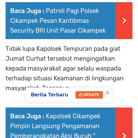
Baca Juga :
Patroli Pagi Polsek
Cikampek Pesan Kantibmas
Security BRI Unit Pasar Cikampek
Tidak lupa Kapolsek Tempuran pada giat
Jumat Curhat tersebut mengingatkan
kepada masyarakat agar selalu waspada
terhadap situasi Keamanan di lingkungan
masyarakat. Tegasnya
×
Berita Terbaru
UPDATE
Baca Juga :
Kapolsek Cikampek
Pimpin Langsung Pengamanan
Pemberangkatan Aksi Buruh "