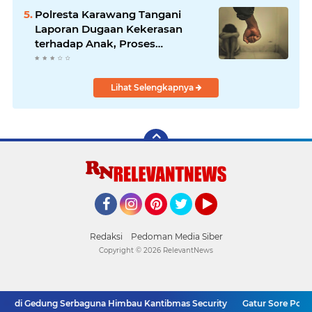
Polresta Karawang Tangani
Laporan Dugaan Kekerasan
terhadap Anak, Proses
Penyelidikan Dilakukan Satres
PPA dan PPO
Lihat Selengkapnya
Facebook
Instagram
Pinterest
Twitter
YouTube
Redaksi
Pedoman Media Siber
Copyright ©
2026 RelevantNews
C3 di Gedung Serbaguna Himbau Kantibmas Security
Gatur Sore Polse
SUPPORT BY PIXINDONESIA