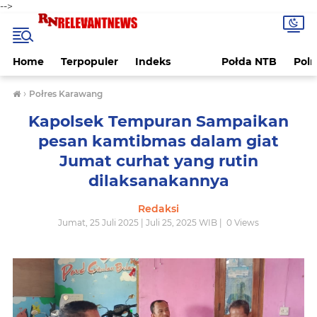
-->
Home
Terpopuler
Indeks
Połda NTB
Pol
›
Połres Karawang
Kapolsek Tempuran Sampaikan
pesan kamtibmas dalam giat
Jumat curhat yang rutin
dilaksanakannya
Redaksi
Jumat, 25 Juli 2025 | Juli 25, 2025 WIB |
0
Views