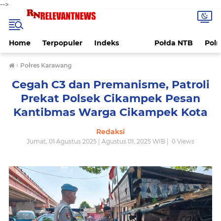
-->
Home
Terpopuler
Indeks
Połda NTB
Pol
›
Połres Karawang
Cegah C3 dan Premanisme, Patroli
Prekat Polsek Cikampek Pesan
Kantibmas Warga Cikampek Kota
Redaksi
Jumat, 01 Agustus 2025 | Agustus 01, 2025 WIB |
0
Views