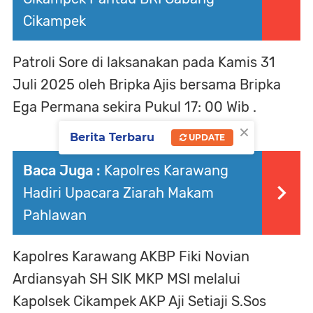
Cikampek
Patroli Sore di laksanakan pada Kamis 31
Juli 2025 oleh Bripka Ajis bersama Bripka
Ega Permana sekira Pukul 17: 00 Wib .
×
Berita Terbaru
UPDATE
Baca Juga :
Kapolres Karawang
Hadiri Upacara Ziarah Makam
Pahlawan
Kapolres Karawang AKBP Fiki Novian
Ardiansyah SH SIK MKP MSI melalui
Kapolsek Cikampek AKP Aji Setiaji S.Sos