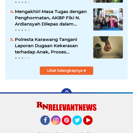
Cikampek
Mengakhiri Masa Tugas dengan
Penghormatan, AKBP Fiki N.
Ardiansyah Dilepas dalam
Upacara Farewell Parade oleh
Kapolresta Karawang Kombes
Polresta Karawang Tangani
Pol Mario Prahatinto
Laporan Dugaan Kekerasan
terhadap Anak, Proses
Penyelidikan Dilakukan Satres
PPA dan PPO
Lihat Selengkapnya
Facebook
Instagram
Pinterest
Twitter
YouTube