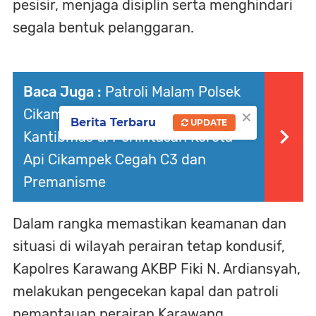
pesisir, menjaga disiplin serta menghindari
segala bentuk pelanggaran.
Baca Juga :
Patroli Malam Polsek
×
Cikampek Pantau Situasi
Berita Terbaru
UPDATE
Kantibmas di Perlintasan Kereta
Api Cikampek Cegah C3 dan
Premanisme
Dalam rangka memastikan keamanan dan
situasi di wilayah perairan tetap kondusif,
Kapolres Karawang AKBP Fiki N. Ardiansyah,
melakukan pengecekan kapal dan patroli
pemantauan perairan Karawang.