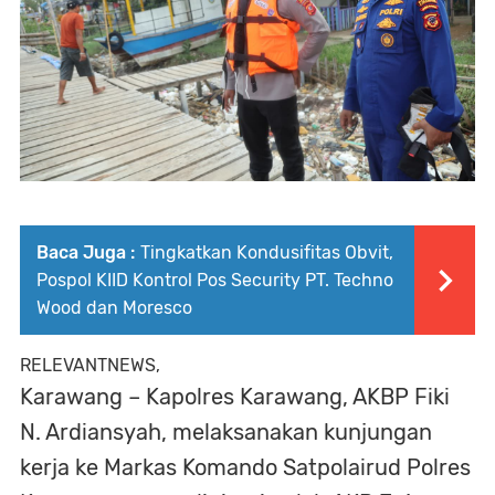
Baca Juga :
Tingkatkan Kondusifitas Obvit,
Pospol KIID Kontrol Pos Security PT. Techno
Wood dan Moresco
RELEVANTNEWS,
Karawang – Kapolres Karawang, AKBP Fiki
N. Ardiansyah, melaksanakan kunjungan
kerja ke Markas Komando Satpolairud Polres