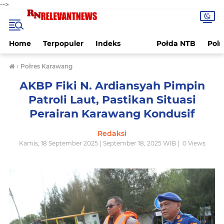
-->
Home
Terpopuler
Indeks
Połda NTB
Pol
›
Połres Karawang
AKBP Fiki N. Ardiansyah Pimpin
Patroli Laut, Pastikan Situasi
Perairan Karawang Kondusif
Redaksi
Kamis, 18 September 2025 | September 18, 2025 WIB |
0
Views