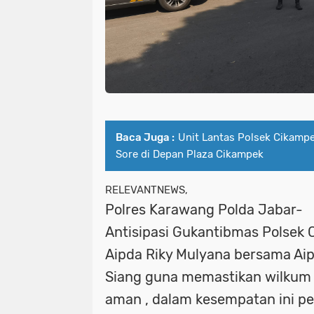
Baca Juga :
Unit Lantas Polsek Cikamp
Sore di Depan Plaza Cikampek
RELEVANTNEWS,
Polres Karawang Polda Jabar-
Antisipasi Gukantibmas Polsek 
Aipda Riky Mulyana bersama Aip
Siang guna memastikan wilkum 
aman , dalam kesempatan ini per