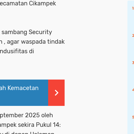
 Kecamatan Cikampek
n sambang Security
an , agar waspada tindak
dusifitas di
gah Kemacetan
September 2025 oleh
ampek sekira Pukul 14: