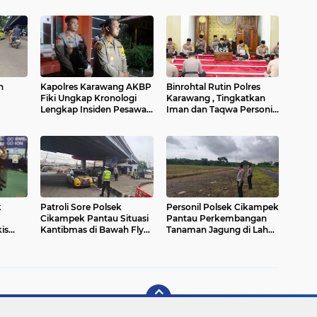
h
Kapolres Karawang AKBP
Binrohtal Rutin Polres
Fiki Ungkap Kronologi
Karawang , Tingkatkan
Lengkap Insiden Pesawat
Iman dan Taqwa Personil
Jatuh di Karawang
Polri
k
Patroli Sore Polsek
Personil Polsek Cikampek
Cikampek Pantau Situasi
Pantau Perkembangan
is
Kantibmas di Bawah Fly
Tanaman Jagung di Lahan
rawang
Over Cikampek Antisipasi
Ex Timor
Center
Gukantibmas
at