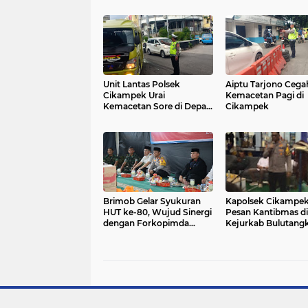
Unit Lantas Polsek
Aiptu Tarjono Cega
Cikampek Urai
Kemacetan Pagi di
Kemacetan Sore di Depan
Cikampek
Plaza Cikampek
Brimob Gelar Syukuran
Kapolsek Cikampe
HUT ke-80, Wujud Sinergi
Pesan Kantibmas di
dengan Forkopimda
Kejurkab Bulutangk
Karawang
Bupati/ Wabup Ka
2025 Di GOR Sport 
Dewi Cikampek Bar