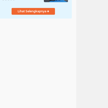
Dilepas dalam
Upacara Farewell
Lihat Selengkapnya
Parade oleh Kapolresta
Karawang Kombes Pol
Mario Prahatinto