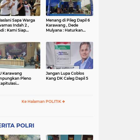
TNI
TNI
WISATA
rta
polres subang
mpek
połsek karawang
aslani Sapa Warga
Menang di Pileg Dapil 6
amas Indah 2 ,
Karawang , Dede
di : Kami Siap
Mulyana : Haturkan
nangkan
Terimakasih Kepada Tim
Relawan dan Masyarakat
U Karawang
Jangan Lupa Coblos
mpungkan Pleno
Kang DK Caleg Dapil 5
apitulasi
ghitungan Suara
ilu 2024
Ke Halaman POLITIK
RITA POLRI