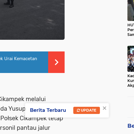
HUT
Per
Sam
Ka
Tim
ek Urai Kemacetan
Kad
Kun
Akp
Cikampek melalui
×
da Yusup gelar patroli
Berita Terbaru
UPDATE
Połsek Cikampek tetap
Be
sonil pantau jalur