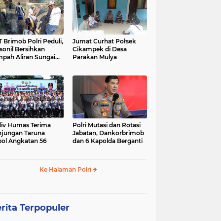
 Brimob Polri Peduli,
Jumat Curhat Połsek
sonil Bersihkan
Cikampek di Desa
pah Aliran Sungai
Parakan Mulya
ranggelam Cikampek
ur
iv Humas Terima
Polri Mutasi dan Rotasi
jungan Taruna
Jabatan, Dankorbrimob
ol Angkatan 56
dan 6 Kapolda Berganti
Ke Halaman Polri
rita Terpopuler