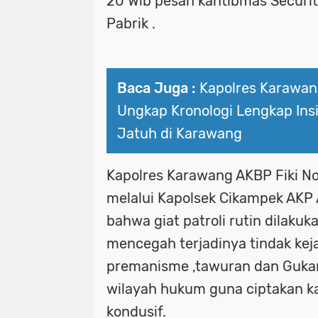
20 Wib pesan kantibmas Securi
Pabrik .
Baca Juga :
Kapolres Karawan
Ungkap Kronologi Lengkap Ins
Jatuh di Karawang
Kapolres Karawang AKBP Fiki N
melalui Kapolsek Cikampek AKP 
bahwa giat patroli rutin dilakuk
mencegah terjadinya tindak keja
premanisme ,tawuran dan Gukan
wilayah hukum guna ciptakan k
kondusif.