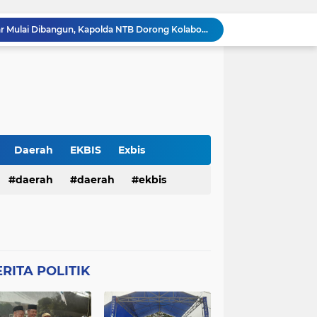
Balai Kemitraan Tiga Pilar Mulai Dibangun, Kapolda NTB Dorong Kolaborasi untuk Kamtibmas
Silaturahmi Kapolresta Karawang dan PCNU Perkuat Sinergi Ulama dan Polri Jaga Kondusivitas Daerah
Perkuat Sinergitas, Kapolresta Karawang Kombes Mario Prahatinto Silaturahmi Awak Media
Pulang Pengajian, Dua Remaja Ditangkap Warga dan Dituduh Begal, Polresta Karawang Selidiki Kasus Kekerasan terhadap Anak
Pria Ditemukan Meninggal Dunia di Kamar Mandi Masjid Rumah Sakit Islam Karawang, Polisi Lakukan Olah TKP
Tegas! Kapolresta Karawang Beri Peringatan Keras Soal Sapa Pagi dan Kesiapsiagaan Personel
Silaturahmi Kapolresta Karawang dan Ketua PD Persis Perkuat Sinergi Menjaga Kamtibmas
Silaturahmi Kapolresta Karawang dan PD Muhammadiyah Perkuat Kolaborasi Menjaga Kamtibmas
Daerah
EKBIS
Exbis
Kapolda NTB Dampingi Dittipideksus Tinjau Kawasan Bawang Putih Sembalun
HAN
daerah
Polda Bali
daerah
Połda Bali
ekbis
n Pengamanan MotoGP 2026
TB
Polda NTB
Połda NTB
pemerintahan
polda bali
Połres Garut
Polres Garut
lda ntb
połda ntb
polda ntb
g
Połres Karawang.
RITA POLITIK
ciko
polres garut
połres garut
resta Karawang
Polri
poĺri
ng
połres karawang