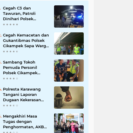
Cegah C3 dan
Tawuran, Patroli
Dinihari Polsek
Cikampek Pesan
Kantibmas Security
Perumahan
Cegah Kemacetan dan
Gukantibmas Polsek
Cikampek Sapa Warga
di Bawah Fly Over
Cikampek
Sambang Tokoh
Pemuda Personil
Polsek Cikampek
Aiptu Sarin Himbau
Kantibmas
Polresta Karawang
Tangani Laporan
Dugaan Kekerasan
terhadap Anak, Proses
Penyelidikan
Dilakukan Satres PPA
Mengakhiri Masa
dan PPO
Tugas dengan
Penghormatan, AKBP
Fiki N. Ardiansyah