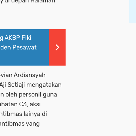
ty di depan Halaman
g AKBP Fiki
iden Pesawat
ovian Ardiansyah
Aji Setiaji mengatakan
an oleh personil guna
hatan C3, aksi
tibmas lainya di
antibmas yang