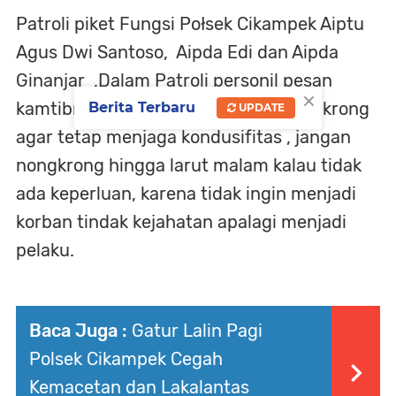
Patroli piket Fungsi Połsek Cikampek Aiptu
Agus Dwi Santoso, Aipda Edi dan Aipda
Ginanjar ,Dalam Patroli personil pesan
×
kamtibmas pemuda yang masih nongkrong
Berita Terbaru
UPDATE
agar tetap menjaga kondusifitas , jangan
nongkrong hingga larut malam kalau tidak
ada keperluan, karena tidak ingin menjadi
korban tindak kejahatan apalagi menjadi
pelaku.
Baca Juga :
Gatur Lalin Pagi
Polsek Cikampek Cegah
Kemacetan dan Lakalantas