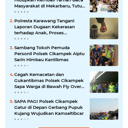
Masyarakat di Mekarbaru, Tutup
Program dengan Festival
Literasi
Polresta Karawang Tangani
Laporan Dugaan Kekerasan
terhadap Anak, Proses
Penyelidikan Dilakukan Satres
PPA dan PPO
Sambang Tokoh Pemuda
Personil Polsek Cikampek Aiptu
Sarin Himbau Kantibmas
Cegah Kemacetan dan
Gukantibmas Polsek Cikampek
Sapa Warga di Bawah Fly Over
Cikampek
SAPA PAGI Polsek Cikampek
Gatur di Depan Gerbang Pupuk
Kujang Wujudkan Kamseltibcar