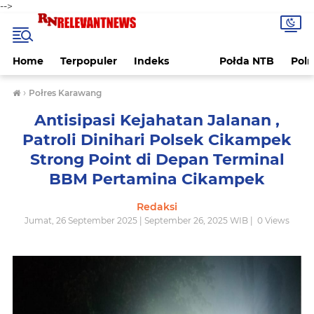
-->
Home
Terpopuler
Indeks
Połda NTB
Pol
›
Połres Karawang
Antisipasi Kejahatan Jalanan ,
Patroli Dinihari Polsek Cikampek
Strong Point di Depan Terminal
BBM Pertamina Cikampek
Redaksi
Jumat, 26 September 2025 | September 26, 2025 WIB |
0
Views