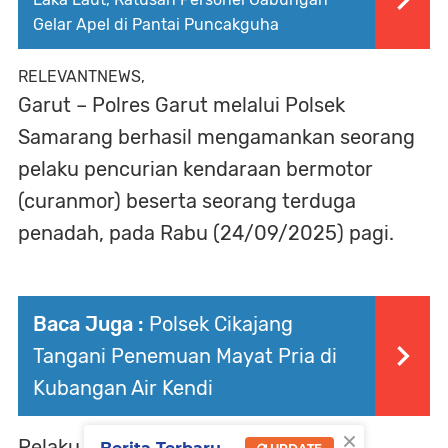
Gelar Apel di Pantai Puncakguha
RELEVANTNEWS,
Garut – Polres Garut melalui Polsek
Samarang berhasil mengamankan seorang
pelaku pencurian kendaraan bermotor
(curanmor) beserta seorang terduga
penadah, pada Rabu (24/09/2025) pagi.
Baca Juga :
Polsek Cikajang
Tangani Penemuan Mayat Pria di
Kubangan Air Kendi
×
Pelaku berinisial CR (44), warga Kota