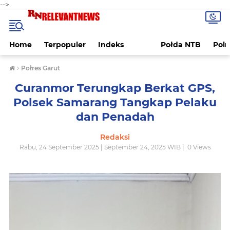
-->
Home
Terpopuler
Indeks
Połda NTB
Pol
›
Połres Garut
Curanmor Terungkap Berkat GPS,
Polsek Samarang Tangkap Pelaku
dan Penadah
Redaksi
Rabu, 24 September 2025 | September 24, 2025 WIB |
0
Views