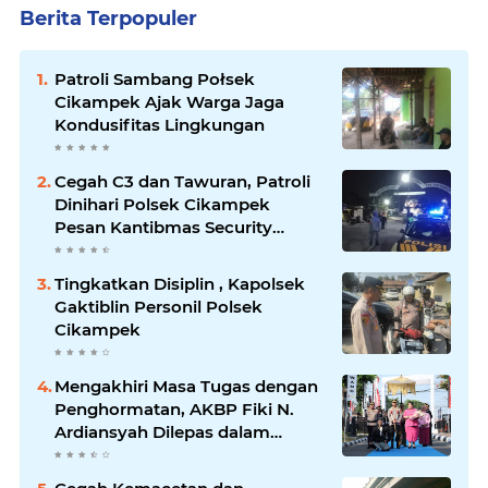
Berita Terpopuler
Patroli Sambang Połsek
Cikampek Ajak Warga Jaga
Kondusifitas Lingkungan
Cegah C3 dan Tawuran, Patroli
Dinihari Polsek Cikampek
Pesan Kantibmas Security
Perumahan
Tingkatkan Disiplin , Kapolsek
Gaktiblin Personil Polsek
Cikampek
Mengakhiri Masa Tugas dengan
Penghormatan, AKBP Fiki N.
Ardiansyah Dilepas dalam
Upacara Farewell Parade oleh
Kapolresta Karawang Kombes