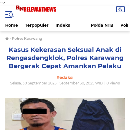
-->
Home
Terpopuler
Indeks
Połda NTB
Pol
›
Połres Karawang
Kasus Kekerasan Seksual Anak di
Rengasdengklok, Polres Karawang
Bergerak Cepat Amankan Pelaku
Redaksi
Selasa, 30 September 2025 | September 30, 2025 WIB |
0
Views