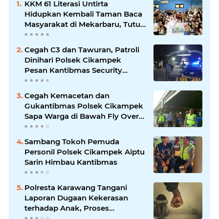
KKM 61 Literasi Untirta
Hidupkan Kembali Taman Baca
Masyarakat di Mekarbaru, Tutup
Program dengan Festival
Literasi
Cegah C3 dan Tawuran, Patroli
Dinihari Polsek Cikampek
Pesan Kantibmas Security
Perumahan
Cegah Kemacetan dan
Gukantibmas Polsek Cikampek
Sapa Warga di Bawah Fly Over
Cikampek
Sambang Tokoh Pemuda
Personil Polsek Cikampek Aiptu
Sarin Himbau Kantibmas
Polresta Karawang Tangani
Laporan Dugaan Kekerasan
terhadap Anak, Proses
Penyelidikan Dilakukan Satres