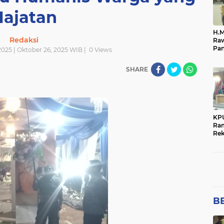
Połsek Cikampek
Połsek Karawang
RELEVANTNEWS
an
polres majalengka
polres ntb
polres purwaka
Hajatan
i
połri
polsek
polsek cikampek
połsek cika
H.M
Redaksi
Raw
Pan
025 | Oktober 26, 2025 WIB |
0
Views
ata
Me
SHARE
KP
Ra
Rek
Pen
Pem
BE