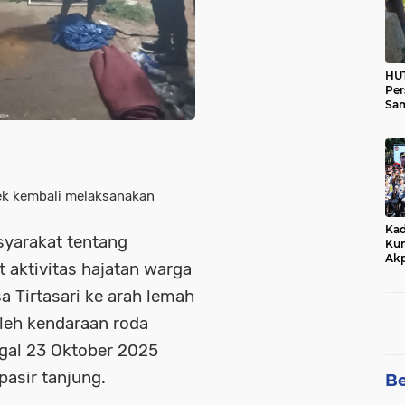
HUT
Per
Sam
Ka
Tim
ek kembali melaksanakan
Kad
syarakat tentang
Kun
Akp
t aktivitas hajatan warga
sa Tirtasari ke arah lemah
oleh kendaraan roda
gal 23 Oktober 2025
 pasir tanjung.
Be