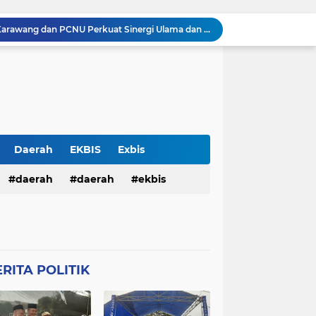
Silaturahmi Kapolresta Karawang dan PCNU Perkuat Sinergi Ulama dan Polri Jaga Kondusivitas Daerah
Perkuat Sinergitas, Kapolresta Karawang Kombes Mario Prahatinto Silaturahmi Awak Media
Pulang Pengajian, Dua Remaja Ditangkap Warga dan Dituduh Begal, Polresta Karawang Selidiki Kasus Kekerasan terhadap Anak
Pria Ditemukan Meninggal Dunia di Kamar Mandi Masjid Rumah Sakit Islam Karawang, Polisi Lakukan Olah TKP
KKM 61 Literasi Untirta Hidupkan Kembali Taman Baca Masyarakat di Mekarbaru, Tutup Program dengan Festival Literasi
Antisipasi C3 , Patroli Pagi Polsek Cikampek Pesan Kantibmas Security Pabrik
Kapolsek Cikampek Kompol Aji Setiaji Pimpin Apel Pagi di Mapolsek Cikampek
Personil Polsek Cikampek Sapa Pagi di Depan Gerbang Pupuk Kujang Cikampek Cegah Kemacetan
Daerah
EKBIS
Exbis
n Pengamanan MotoGP 2026
HAN
daerah
Polda Bali
daerah
Połda Bali
ekbis
Balai Kemitraan Tiga Pilar Mulai Dibangun, Kapolda NTB Dorong Kolaborasi untuk Kamtibmas
TB
Polda NTB
Połda NTB
pemerintahan
polda bali
Połres Garut
Polres Garut
lda ntb
połda ntb
polda ntb
g
Połres Karawang.
RITA POLITIK
ciko
polres garut
połres garut
resta Karawang
Polri
poĺri
ng
połres karawang