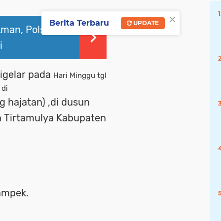
×
Berita Terbaru
UPDATE
Aman, Polsek
i
digelar pada
Hari Minggu tgl
 di
g hajatan) ,di dusun
n Tirtamulya Kabupaten
kampek.