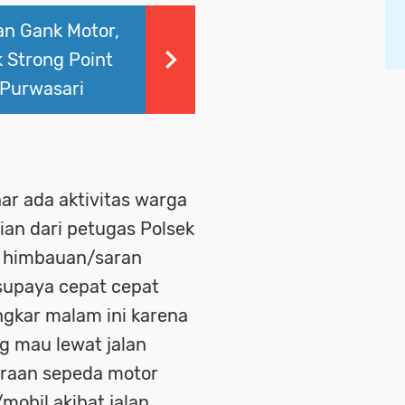
n Gank Motor,
 Strong Point
Purwasari
ar ada aktivitas warga
an dari petugas Polsek
 himbauan/saran
supaya cepat cepat
ngkar malam ini karena
g mau lewat jalan
araan sepeda motor
obil akibat jalan