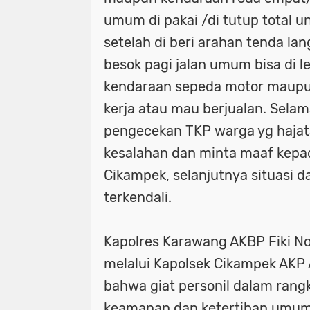
umum di pakai /di tutup total u
setelah di beri arahan tenda la
besok pagi jalan umum bisa di l
kendaraan sepeda motor maupu
kerja atau mau berjualan. Sela
pengecekan TKP warga yg haja
kesalahan dan minta maaf kepa
Cikampek, selanjutnya situasi 
terkendali.
Kapolres Karawang AKBP Fiki N
melalui Kapolsek Cikampek AKP 
bahwa giat personil dalam rang
keamanan dan ketertiban umum