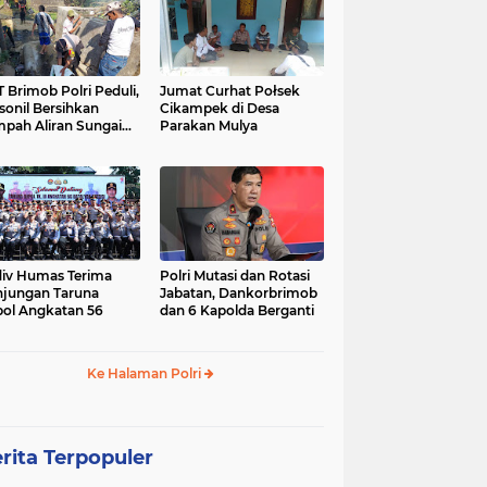
 Brimob Polri Peduli,
Jumat Curhat Połsek
sonil Bersihkan
Cikampek di Desa
pah Aliran Sungai
Parakan Mulya
ranggelam Cikampek
ur
iv Humas Terima
Polri Mutasi dan Rotasi
jungan Taruna
Jabatan, Dankorbrimob
ol Angkatan 56
dan 6 Kapolda Berganti
Ke Halaman Polri
rita Terpopuler