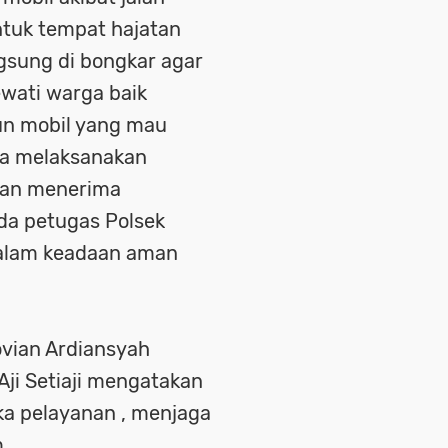
ntuk tempat hajatan
ngsung di bongkar agar
ewati warga baik
n mobil yang mau
ma melaksanakan
tan menerima
da petugas Polsek
dalam keadaan aman
ovian Ardiansyah
Aji Setiaji mengatakan
ka pelayanan , menjaga
 .