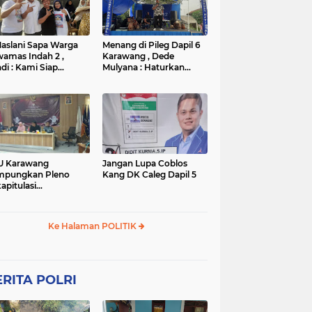
TNI
TNI
WISATA
rta
polres subang
mpek
połsek karawang
aslani Sapa Warga
Menang di Pileg Dapil 6
amas Indah 2 ,
Karawang , Dede
di : Kami Siap
Mulyana : Haturkan
nangkan
Terimakasih Kepada Tim
Relawan dan Masyarakat
U Karawang
Jangan Lupa Coblos
mpungkan Pleno
Kang DK Caleg Dapil 5
apitulasi
ghitungan Suara
ilu 2024
Ke Halaman POLITIK
RITA POLRI