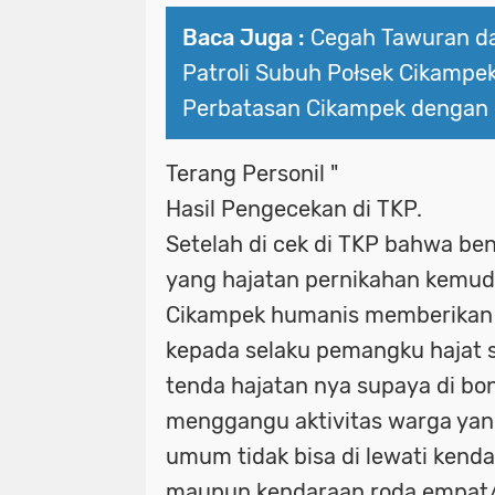
Baca Juga :
Cegah Tawuran da
Patroli Subuh Połsek Cikampek
Perbatasan Cikampek dengan 
Terang Personil "
Hasil Pengecekan di TKP.
Setelah di cek di TKP bahwa ben
yang hajatan pernikahan kemudi
Cikampek humanis memberikan
kepada selaku pemangku hajat 
tenda hajatan nya supaya di bo
menggangu aktivitas warga yan
umum tidak bisa di lewati kend
maupun kendaraan roda empat/m