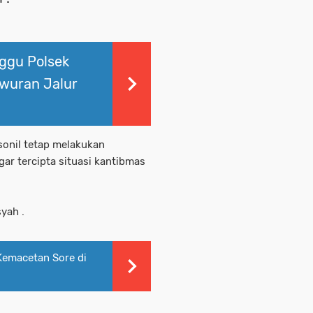
nggu Polsek
awuran Jalur
sonil tetap melakukan
r tercipta situasi kantibmas
yah .
Kemacetan Sore di