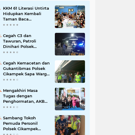
KKM 61 Literasi Untirta
Hidupkan Kembali
Taman Baca
Masyarakat di
Mekarbaru, Tutup
Program dengan
Cegah C3 dan
Festival Literasi
Tawuran, Patroli
Dinihari Polsek
Cikampek Pesan
Kantibmas Security
Perumahan
Cegah Kemacetan dan
Gukantibmas Polsek
Cikampek Sapa Warga
di Bawah Fly Over
Cikampek
Mengakhiri Masa
Tugas dengan
Penghormatan, AKBP
Fiki N. Ardiansyah
Dilepas dalam
Upacara Farewell
Sambang Tokoh
Parade oleh Kapolresta
Pemuda Personil
Karawang Kombes Pol
Polsek Cikampek
Mario Prahatinto
Aiptu Sarin Himbau