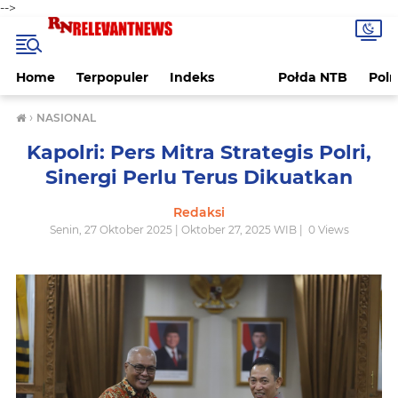
-->
Home
Terpopuler
Indeks
Połda NTB
Pol
›
NASIONAL
Kapolri: Pers Mitra Strategis Polri,
Sinergi Perlu Terus Dikuatkan
Redaksi
Senin, 27 Oktober 2025 | Oktober 27, 2025 WIB |
0
Views