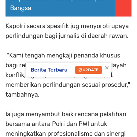
Bangsa
Kapolri secara spesifik jug menyoroti upaya
perlindungan bagi jurnalis di daerah rawan.
"Kami tengah mengkaji penanda khusus
×
bagi rekan-rekan yang bertugas di wilayah
Berita Terbaru
UPDATE
konflik, agar aparat di lapangan dapat
memberikan perlindungan sesuai prosedur,"
tambahnya.
Ia juga menyambut baik rencana pelatihan
bersama antara Polri dan PWI untuk
meningkatkan profesionalisme dan sinergi