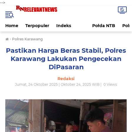
-->
Home
Terpopuler
Indeks
Połda NTB
Pol
›
Połres Karawang
Pastikan Harga Beras Stabil, Polres
Karawang Lakukan Pengecekan
DiPasaran
Redaksi
Jumat, 24 Oktober 2025 | Oktober 24, 2025 WIB |
0
Views