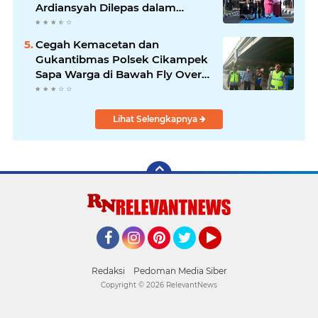
Ardiansyah Dilepas dalam
Upacara Farewell Parade oleh
Kapolresta Karawang Kombes
Cegah Kemacetan dan
Pol Mario Prahatinto
Gukantibmas Polsek Cikampek
Sapa Warga di Bawah Fly Over
Cikampek
Lihat Selengkapnya
Facebook
Instagram
Pinterest
Twitter
YouTube
Redaksi
Pedoman Media Siber
Copyright ©
2026 RelevantNews