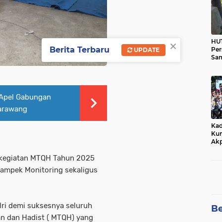
×
HUT
Berita Terbaru
Per
UPDATE
Sam
Ka
Tim
 Apel Gabungan
Karawang
Kad
Kun
Akp
kegiatan MTQH Tahun 2025
kampek Monitoring sekaligus
lri demi suksesnya seluruh
Be
an dan Hadist ( MTQH) yang