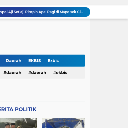
Kapolsek Cikampek Kompol Aji Setiaji Pimpin Apel Pagi di Mapolsek Cikampek
Personil Polsek Cikampek Sapa Pagi di Depan Gerbang Pupuk Kujang Cikampek Cegah Kemacetan
n Pengamanan MotoGP 2026
Balai Kemitraan Tiga Pilar Mulai Dibangun, Kapolda NTB Dorong Kolaborasi untuk Kamtibmas
Silaturahmi Kapolresta Karawang dan PCNU Perkuat Sinergi Ulama dan Polri Jaga Kondusivitas Daerah
Perkuat Sinergitas, Kapolresta Karawang Kombes Mario Prahatinto Silaturahmi Awak Media
Pulang Pengajian, Dua Remaja Ditangkap Warga dan Dituduh Begal, Polresta Karawang Selidiki Kasus Kekerasan terhadap Anak
Pria Ditemukan Meninggal Dunia di Kamar Mandi Masjid Rumah Sakit Islam Karawang, Polisi Lakukan Olah TKP
Daerah
EKBIS
Exbis
KKM 61 Literasi Untirta Hidupkan Kembali Taman Baca Masyarakat di Mekarbaru, Tutup Program dengan Festival Literasi
HAN
daerah
Polda Bali
daerah
Połda Bali
ekbis
Antisipasi C3 , Patroli Pagi Polsek Cikampek Pesan Kantibmas Security Pabrik
TB
Polda NTB
Połda NTB
pemerintahan
polda bali
Połres Garut
Polres Garut
lda ntb
połda ntb
polda ntb
g
Połres Karawang.
RITA POLITIK
ciko
polres garut
połres garut
resta Karawang
Polri
poĺri
ng
połres karawang