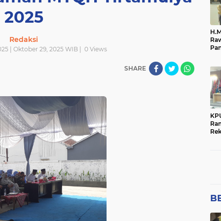
Połsek Cikampek
Połsek Karawang
RELEVANTNEWS
an
polres majalengka
polres ntb
polres purwaka
2025
i
połri
polsek
polsek cikampek
połsek cika
H.M
Redaksi
Raw
Pan
25 | Oktober 29, 2025 WIB |
0
Views
ata
Me
SHARE
KP
Ra
Rek
Pen
Pem
BE