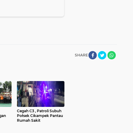
SHARE
Cegah C3 , Patroli Subuh
gan
Połsek Cikampek Pantau
Rumah Sakit