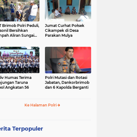
 Brimob Polri Peduli,
Jumat Curhat Połsek
sonil Bersihkan
Cikampek di Desa
pah Aliran Sungai
Parakan Mulya
ranggelam Cikampek
ur
iv Humas Terima
Polri Mutasi dan Rotasi
jungan Taruna
Jabatan, Dankorbrimob
ol Angkatan 56
dan 6 Kapolda Berganti
Ke Halaman Polri
rita Terpopuler