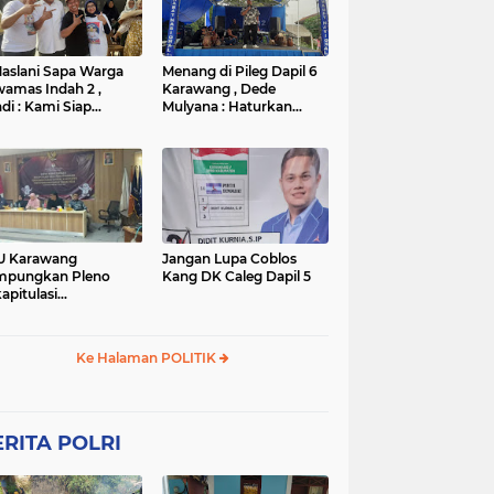
TNI
TNI
WISATA
rta
polres subang
mpek
połsek karawang
aslani Sapa Warga
Menang di Pileg Dapil 6
amas Indah 2 ,
Karawang , Dede
di : Kami Siap
Mulyana : Haturkan
nangkan
Terimakasih Kepada Tim
Relawan dan Masyarakat
U Karawang
Jangan Lupa Coblos
mpungkan Pleno
Kang DK Caleg Dapil 5
apitulasi
ghitungan Suara
ilu 2024
Ke Halaman POLITIK
RITA POLRI