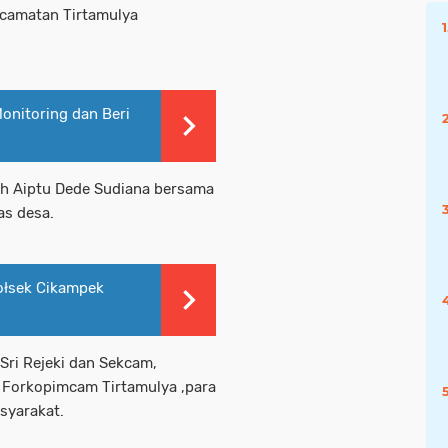
ecamatan Tirtamulya
onitoring dan Beri
eh Aiptu Dede Sudiana bersama
as desa.
ołsek Cikampek
Sri Rejeki dan Sekcam,
n Forkopimcam Tirtamulya ,para
syarakat.