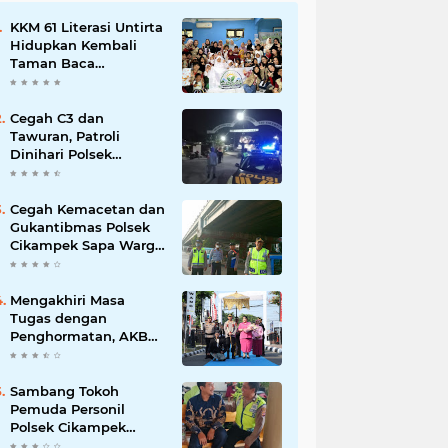
KKM 61 Literasi Untirta
Hidupkan Kembali
Taman Baca
Masyarakat di
Mekarbaru, Tutup
Program dengan
Cegah C3 dan
Festival Literasi
Tawuran, Patroli
Dinihari Polsek
Cikampek Pesan
Kantibmas Security
Perumahan
Cegah Kemacetan dan
Gukantibmas Polsek
Cikampek Sapa Warga
di Bawah Fly Over
Cikampek
Mengakhiri Masa
Tugas dengan
Penghormatan, AKBP
Fiki N. Ardiansyah
Dilepas dalam
Upacara Farewell
Sambang Tokoh
Parade oleh Kapolresta
Pemuda Personil
Karawang Kombes Pol
Polsek Cikampek
Mario Prahatinto
Aiptu Sarin Himbau