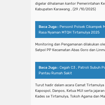
digelar dihalaman kantor Pemerintahan K
Kabupaten Karawang , (29 /10/2025)
Baca Juga :
Personil Polsek Cikampek M
Rasa Nyaman MTQH Tirtamulya 2025
Monitoring dan Pengamanan dilakukan ol
Satpol PP Kecamatan Abas Goro dan Linm
Baca Juga :
Cegah C3 , Patroli Subuh P
Pantau Rumah Sakit
Turut hadir dalam acara Camat Tirtamulya 
Kapospol, Danpos, Ketua MUI serta jajara
Kades se Tirtamulya, Tokoh Agama dan Ma