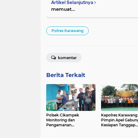
Artikel Selanjutnya
memuat...
Połres Karawang
komentar
Berita Terkait
Polsek Cikampek
Kapolres Karawang
Monitoring dan
Pimpin Apel Gabun
Pengamanan
Kesiapan Tanggap
Pendaftaran Bakal Calon
Bencana di Wilayah
Kades Cikampek Selatan
Karawang