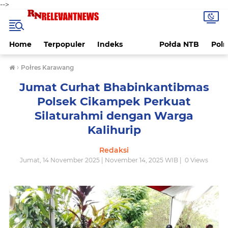
-->
Home
Terpopuler
Indeks
Połda NTB
Pol
›
Połres Karawang
Jumat Curhat Bhabinkantibmas
Polsek Cikampek Perkuat
Silaturahmi dengan Warga
Kalihurip
Redaksi
Jumat, 14 November 2025 | November 14, 2025 WIB |
0
Views