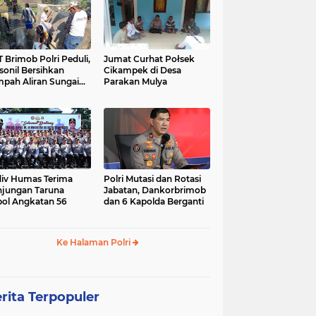
 Brimob Polri Peduli,
Jumat Curhat Połsek
sonil Bersihkan
Cikampek di Desa
pah Aliran Sungai
Parakan Mulya
ranggelam Cikampek
ur
iv Humas Terima
Polri Mutasi dan Rotasi
jungan Taruna
Jabatan, Dankorbrimob
ol Angkatan 56
dan 6 Kapolda Berganti
Ke Halaman Polri
rita Terpopuler