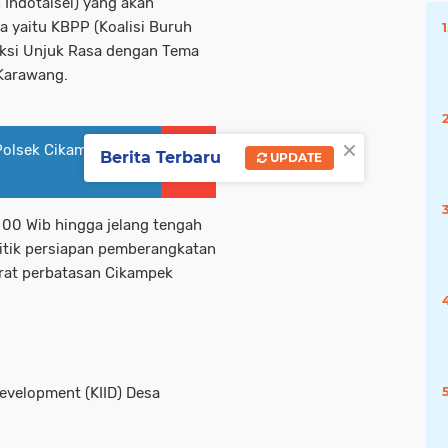
 Indotaisei) yang akan
 yaitu KBPP (Koalisi Buruh
aksi Unjuk Rasa dengan Tema
Karawang.
×
 Polsek Cikampek
Berita Terbaru
UPDATE
 00 Wib hingga jelang tengah
itik persiapan pemberangkatan
arat perbatasan Cikampek
evelopment (KIID) Desa