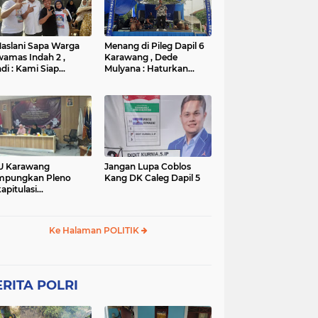
TNI
TNI
WISATA
rta
polres subang
mpek
połsek karawang
aslani Sapa Warga
Menang di Pileg Dapil 6
amas Indah 2 ,
Karawang , Dede
di : Kami Siap
Mulyana : Haturkan
nangkan
Terimakasih Kepada Tim
Relawan dan Masyarakat
U Karawang
Jangan Lupa Coblos
mpungkan Pleno
Kang DK Caleg Dapil 5
apitulasi
ghitungan Suara
ilu 2024
Ke Halaman POLITIK
RITA POLRI