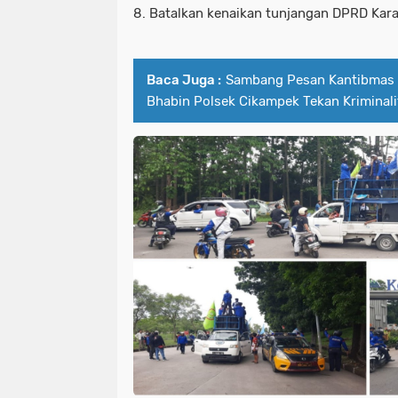
8. Batalkan kenaikan tunjangan DPRD Kar
Baca Juga :
Sambang Pesan Kantibmas 
Bhabin Polsek Cikampek Tekan Kriminali