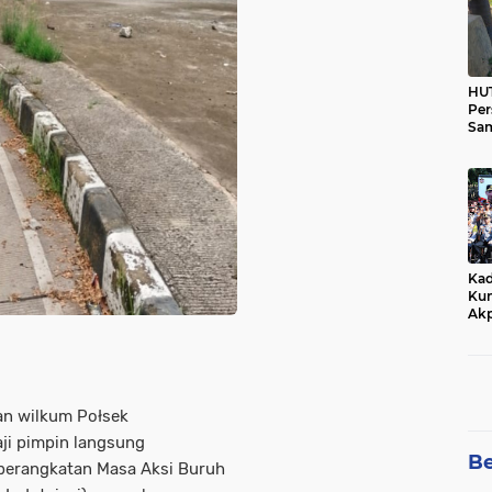
HUT
Per
Sam
Ka
Tim
Kad
Kun
Akp
dan wilkum Połsek
ji pimpin langsung
Be
berangkatan Masa Aksi Buruh