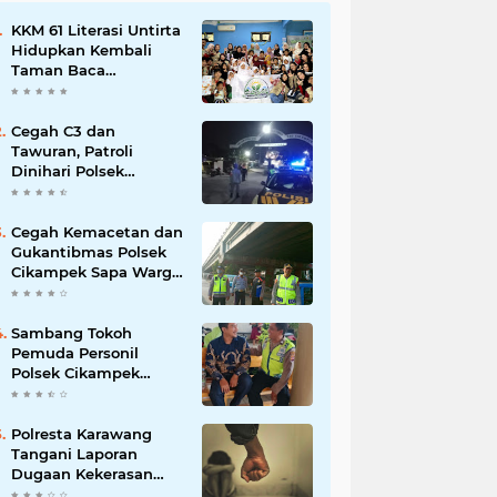
KKM 61 Literasi Untirta
Hidupkan Kembali
Taman Baca
Masyarakat di
Mekarbaru, Tutup
Program dengan
Cegah C3 dan
Festival Literasi
Tawuran, Patroli
Dinihari Polsek
Cikampek Pesan
Kantibmas Security
Perumahan
Cegah Kemacetan dan
Gukantibmas Polsek
Cikampek Sapa Warga
di Bawah Fly Over
Cikampek
Sambang Tokoh
Pemuda Personil
Polsek Cikampek
Aiptu Sarin Himbau
Kantibmas
Polresta Karawang
Tangani Laporan
Dugaan Kekerasan
terhadap Anak, Proses