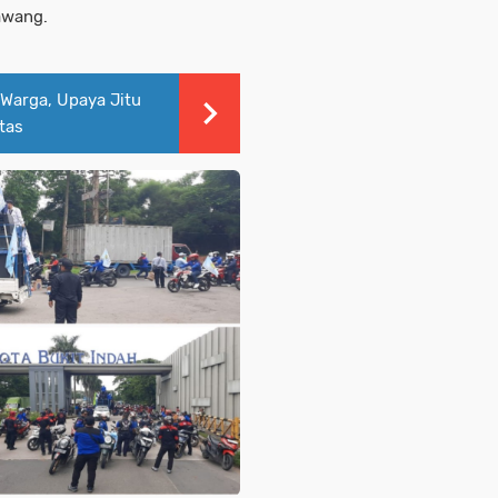
awang.
Warga, Upaya Jitu
tas