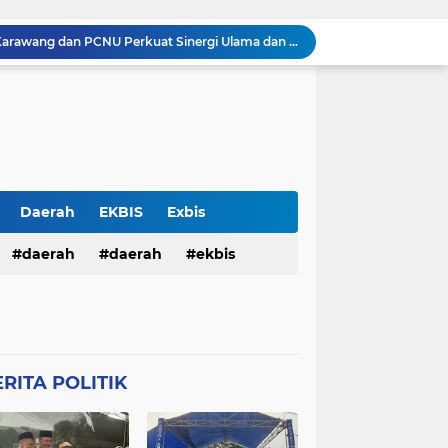
Silaturahmi Kapolresta Karawang dan PCNU Perkuat Sinergi Ulama dan Polri Jaga Kondusivitas Daerah
Perkuat Sinergitas, Kapolresta Karawang Kombes Mario Prahatinto Silaturahmi Awak Media
Pulang Pengajian, Dua Remaja Ditangkap Warga dan Dituduh Begal, Polresta Karawang Selidiki Kasus Kekerasan terhadap Anak
Pria Ditemukan Meninggal Dunia di Kamar Mandi Masjid Rumah Sakit Islam Karawang, Polisi Lakukan Olah TKP
KKM 61 Literasi Untirta Hidupkan Kembali Taman Baca Masyarakat di Mekarbaru, Tutup Program dengan Festival Literasi
Antisipasi C3 , Patroli Pagi Polsek Cikampek Pesan Kantibmas Security Pabrik
Kapolsek Cikampek Kompol Aji Setiaji Pimpin Apel Pagi di Mapolsek Cikampek
Personil Polsek Cikampek Sapa Pagi di Depan Gerbang Pupuk Kujang Cikampek Cegah Kemacetan
Daerah
EKBIS
Exbis
n Pengamanan MotoGP 2026
HAN
daerah
Polda Bali
daerah
Połda Bali
ekbis
Balai Kemitraan Tiga Pilar Mulai Dibangun, Kapolda NTB Dorong Kolaborasi untuk Kamtibmas
TB
Polda NTB
Połda NTB
pemerintahan
polda bali
Połres Garut
Polres Garut
lda ntb
połda ntb
polda ntb
g
Połres Karawang.
RITA POLITIK
ciko
polres garut
połres garut
resta Karawang
Polri
poĺri
ng
połres karawang