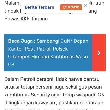
Malam, semoga dengan adanya patroli rutin
×
Berita Terbaru
UPDATE
tindak kejahatan bisa kita cegah " terang
Pawas AKP Tarjono
Baca Juga :
Sambangi Jukir Depan
Kantor Pos , Patroli Połsek
Cikampek Himbau Kantibmas Was6
C3
Dalam Patroli personil tidak hanya pantau
situasi tetapi personil juga sekaligus pesan
kamtibmas Security agar tetap waspada C3
dilingkungan kawasan , pastikan kendaraan