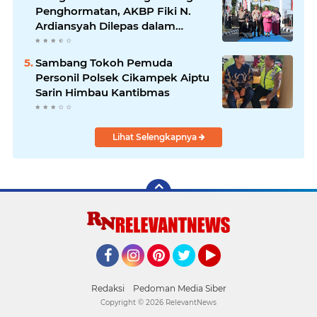
Penghormatan, AKBP Fiki N.
Ardiansyah Dilepas dalam
Upacara Farewell Parade oleh
Kapolresta Karawang Kombes
Sambang Tokoh Pemuda
Pol Mario Prahatinto
Personil Polsek Cikampek Aiptu
Sarin Himbau Kantibmas
Lihat Selengkapnya
Facebook
Instagram
Pinterest
Twitter
YouTube
Redaksi
Pedoman Media Siber
Copyright ©
2026 RelevantNews