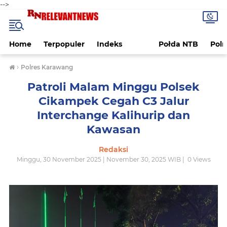
-->
Home
Terpopuler
Indeks
Połda NTB
Pol
›
Polres Karawang
Patroli Malam Minggu Polsek
Cikampek Cegah C3 Jalur
Interchange Kalihurip dan
Kawasan
Redaksi
Minggu, 30 November 2025 | November 30, 2025 WIB |
0
Views