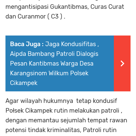
mengantisipasi Gukantibmas, Curas Curat
dan Curanmor ( C3 ) .
Baca Juga :
Jaga Kondusifitas ,
Aipda Bambang Patroli Dialogis
Pesan Kantibmas Warga Desa
Karangsinom Wilkum Polsek
Cikampek
Agar wilayah hukumnya tetap kondusif
Połsek Cikampek rutin melakukan patroli ,
dengan memantau sejumlah tempat rawan
potensi tindak kriminalitas, Patroli rutin