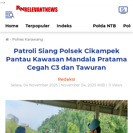
-->
Home
Terpopuler
Indeks
Połda NTB
Pol
›
Połres Karawang
Patroli Siang Polsek Cikampek
Pantau Kawasan Mandala Pratama
Cegah C3 dan Tawuran
Redaksi
Selasa, 04 November 2025 | November 04, 2025 WIB |
0
Views