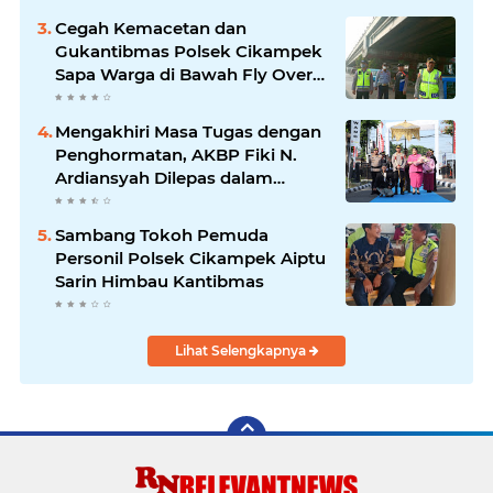
Cegah Kemacetan dan
Gukantibmas Polsek Cikampek
Sapa Warga di Bawah Fly Over
Cikampek
Mengakhiri Masa Tugas dengan
Penghormatan, AKBP Fiki N.
Ardiansyah Dilepas dalam
Upacara Farewell Parade oleh
Kapolresta Karawang Kombes
Sambang Tokoh Pemuda
Pol Mario Prahatinto
Personil Polsek Cikampek Aiptu
Sarin Himbau Kantibmas
Lihat Selengkapnya