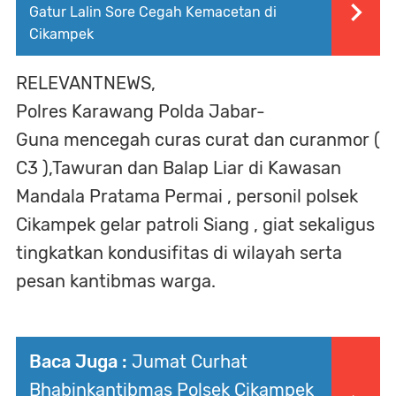
Gatur Lalin Sore Cegah Kemacetan di
Cikampek
RELEVANTNEWS,
Polres Karawang Polda Jabar-
Guna mencegah curas curat dan curanmor (
C3 ),Tawuran dan Balap Liar di Kawasan
Mandala Pratama Permai , personil polsek
Cikampek gelar patroli Siang , giat sekaligus
tingkatkan kondusifitas di wilayah serta
pesan kantibmas warga.
Baca Juga :
Jumat Curhat
Bhabinkantibmas Polsek Cikampek