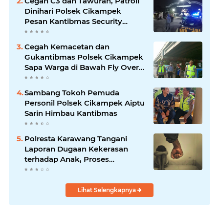
Cegah C3 dan Tawuran, Patroli
Dinihari Polsek Cikampek
Pesan Kantibmas Security
Perumahan
Cegah Kemacetan dan
Gukantibmas Polsek Cikampek
Sapa Warga di Bawah Fly Over
Cikampek
Sambang Tokoh Pemuda
Personil Polsek Cikampek Aiptu
Sarin Himbau Kantibmas
Polresta Karawang Tangani
Laporan Dugaan Kekerasan
terhadap Anak, Proses
Penyelidikan Dilakukan Satres
PPA dan PPO
Lihat Selengkapnya