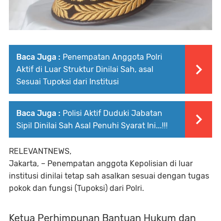
Baca Juga :
Penempatan Anggota Polri
Aktif di Luar Struktur Dinilai Sah, asal
Sesuai Tupoksi dari Institusi
Baca Juga :
Polisi Aktif Duduki Jabatan
Sipil Dinilai Sah Asal Penuhi Syarat Ini...!!! ‎
RELEVANTNEWS,
‎Jakarta, – Penempatan anggota Kepolisian di luar
institusi dinilai tetap sah asalkan sesuai dengan tugas
pokok dan fungsi (Tupoksi) dari Polri.
‎Ketua Perhimpunan Bantuan Hukum dan