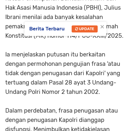
Hak Asasi Manusia Indonesia (PBHI), Julius
Ibrani menilai ada banyak kesalahan
×
pemaknaan terhadap putusan Mahkamah
Berita Terbaru
UPDATE
Konstitusi (MK) nomor 114/PUU-XXIII/2025.
‎Ia menjelaskan putusan itu berkaitan
dengan permohonan pengujian frasa 'atau
tidak dengan penugasan dari Kapolri' yang
tertuang dalam Pasal 28 ayat 3 Undang-
Undang Polri Nomor 2 tahun 2002.
‎Dalam perdebatan, frasa penugasan atau
dengan penugasan Kapolri dianggap
disfungsi. Menimbulkan ketidakjelasan