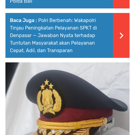
Polda Bali
Baca Juga :
Polri Berbenah: Wakapolri
Tinjau Peningkatan Pelayanan SPKT di
Denpasar — Jawaban Nyata terhadap
Tuntutan Masyarakat akan Pelayanan
Cepat, Adil, dan Transparan