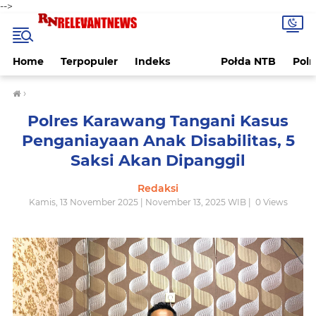
-->
Home
Terpopuler
Indeks
Połda NTB
Pol
›
Polres Karawang Tangani Kasus
Penganiayaan Anak Disabilitas, 5
Saksi Akan Dipanggil
Redaksi
Kamis, 13 November 2025 | November 13, 2025 WIB |
0
Views