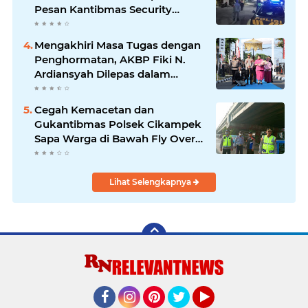
Pesan Kantibmas Security
Perumahan
Mengakhiri Masa Tugas dengan
Penghormatan, AKBP Fiki N.
Ardiansyah Dilepas dalam
Upacara Farewell Parade oleh
Kapolresta Karawang Kombes
Cegah Kemacetan dan
Pol Mario Prahatinto
Gukantibmas Polsek Cikampek
Sapa Warga di Bawah Fly Over
Cikampek
Lihat Selengkapnya