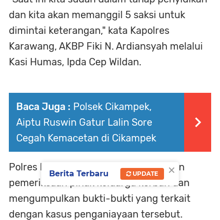
dan kita akan memanggil 5 saksi untuk
dimintai keterangan," kata Kapolres
Karawang, AKBP Fiki N. Ardiansyah melalui
Kasi Humas, Ipda Cep Wildan.
Baca Juga :
Polsek Cikampek,
Aiptu Ruswin Gatur Lalin Sore
Cegah Kemacetan di Cikampek
×
Polres Karawang juga telah melakukan
Berita Terbaru
UPDATE
pemeriksaan pihak keluarga korban dan
mengumpulkan bukti-bukti yang terkait
dengan kasus penganiayaan tersebut.