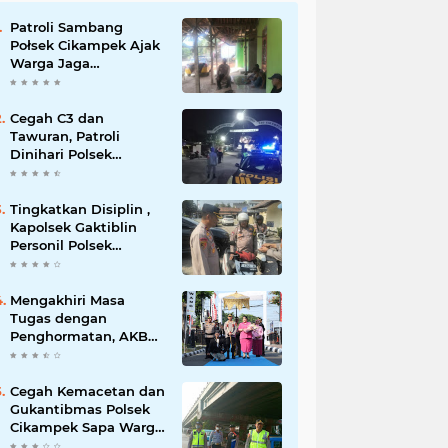
Patroli Sambang
Połsek Cikampek Ajak
Warga Jaga
Kondusifitas
Lingkungan
Cegah C3 dan
Tawuran, Patroli
Dinihari Polsek
Cikampek Pesan
Kantibmas Security
Perumahan
Tingkatkan Disiplin ,
Kapolsek Gaktiblin
Personil Polsek
Cikampek
Mengakhiri Masa
Tugas dengan
Penghormatan, AKBP
Fiki N. Ardiansyah
Dilepas dalam
Upacara Farewell
Cegah Kemacetan dan
Parade oleh Kapolresta
Gukantibmas Polsek
Karawang Kombes Pol
Cikampek Sapa Warga
Mario Prahatinto
di Bawah Fly Over