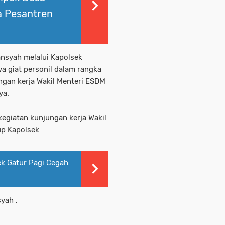
a Pesantren
ansyah melalui Kapolsek
a giat personil dalam rangka
gan kerja Wakil Menteri ESDM
ya.
kegiatan kunjungan kerja Wakil
up Kapolsek
ek Gatur Pagi Cegah
yah .