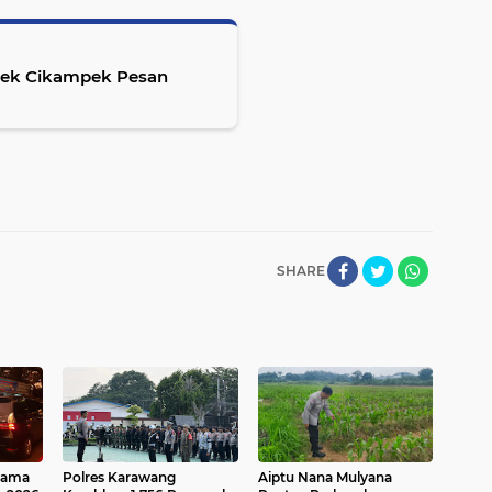
łsek Cikampek Pesan
SHARE
tama
Polres Karawang
Aiptu Nana Mulyana