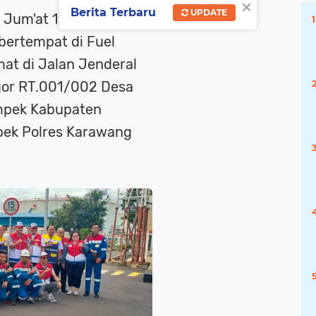
×
Berita Terbaru
UPDATE
i Jum'at 19 Desember
 bertempat di Fuel
at di Jalan Jenderal
or RT.001/002 Desa
mpek Kabupaten
pek Polres Karawang