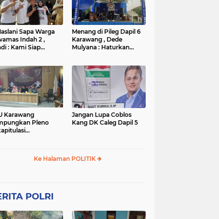
TNI
TNI
WISATA
rta
polres subang
mpek
połsek karawang
aslani Sapa Warga
Menang di Pileg Dapil 6
amas Indah 2 ,
Karawang , Dede
di : Kami Siap
Mulyana : Haturkan
nangkan
Terimakasih Kepada Tim
Relawan dan Masyarakat
U Karawang
Jangan Lupa Coblos
mpungkan Pleno
Kang DK Caleg Dapil 5
apitulasi
ghitungan Suara
ilu 2024
Ke Halaman POLITIK
RITA POLRI