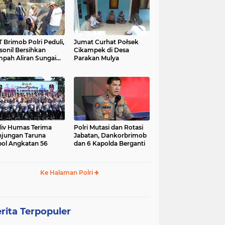
 Brimob Polri Peduli,
Jumat Curhat Połsek
sonil Bersihkan
Cikampek di Desa
pah Aliran Sungai
Parakan Mulya
ranggelam Cikampek
ur
iv Humas Terima
Polri Mutasi dan Rotasi
jungan Taruna
Jabatan, Dankorbrimob
ol Angkatan 56
dan 6 Kapolda Berganti
Ke Halaman Polri
rita Terpopuler