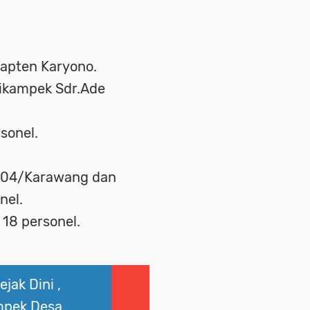
Kapten Karyono.
Cikampek Sdr.Ade
sonel.
604/Karawang dan
nel.
18 personel.
jak Dini ,
mpek Desa