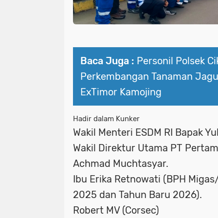
Baca Juga :
Personil Polsek C
Perkembangan Tanaman Jagu
ExTimor Kamojing
Hadir dalam Kunker
Wakil Menteri ESDM RI Bapak Yul
Wakil Direktur Utama PT Pertam
Achmad Muchtasyar.
Ibu Erika Retnowati (BPH Migas
2025 dan Tahun Baru 2026).
Robert MV (Corsec)