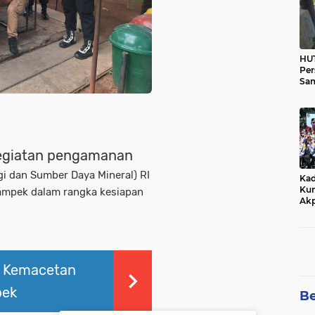
HUT
Per
Sam
Ka
Tim
 kegiatan pengamanan
gi dan Sumber Daya Mineral) RI
Kad
Kun
kampek dalam rangka kesiapan
Akp
i Kemacetan
pek
Be