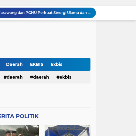
Silaturahmi Kapolresta Karawang dan PCNU Perkuat Sinergi Ulama dan Polri Jaga Kondusivitas Daerah
Perkuat Sinergitas, Kapolresta Karawang Kombes Mario Prahatinto Silaturahmi Awak Media
Pulang Pengajian, Dua Remaja Ditangkap Warga dan Dituduh Begal, Polresta Karawang Selidiki Kasus Kekerasan terhadap Anak
Pria Ditemukan Meninggal Dunia di Kamar Mandi Masjid Rumah Sakit Islam Karawang, Polisi Lakukan Olah TKP
Tegas! Kapolresta Karawang Beri Peringatan Keras Soal Sapa Pagi dan Kesiapsiagaan Personel
Silaturahmi Kapolresta Karawang dan Ketua PD Persis Perkuat Sinergi Menjaga Kamtibmas
Silaturahmi Kapolresta Karawang dan PD Muhammadiyah Perkuat Kolaborasi Menjaga Kamtibmas
Kapolda NTB Dampingi Dittipideksus Tinjau Kawasan Bawang Putih Sembalun
Daerah
EKBIS
Exbis
n Pengamanan MotoGP 2026
HAN
daerah
Polda Bali
daerah
Połda Bali
ekbis
Balai Kemitraan Tiga Pilar Mulai Dibangun, Kapolda NTB Dorong Kolaborasi untuk Kamtibmas
TB
Polda NTB
Połda NTB
pemerintahan
polda bali
Połres Garut
Polres Garut
lda ntb
połda ntb
polda ntb
g
Połres Karawang.
RITA POLITIK
ciko
polres garut
połres garut
resta Karawang
Polri
poĺri
ng
połres karawang