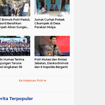
 Brimob Polri Peduli,
Jumat Curhat Połsek
sonil Bersihkan
Cikampek di Desa
pah Aliran Sungai
Parakan Mulya
ranggelam Cikampek
ur
iv Humas Terima
Polri Mutasi dan Rotasi
jungan Taruna
Jabatan, Dankorbrimob
ol Angkatan 56
dan 6 Kapolda Berganti
Ke Halaman Polri
rita Terpopuler