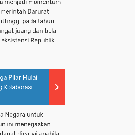
uga menjadi momentum
merintah Darurat
kittinggi pada tahun
ngat juang dan bela
ksistensi Republik
ga Pilar Mulai
 Kolaborasi
a Negara untuk
hun ini menegaskan
apat dicapai apabila