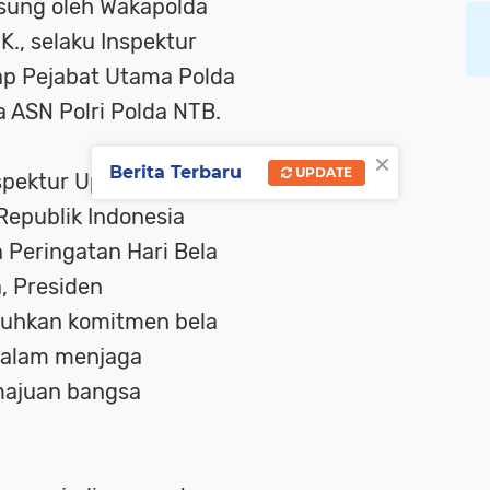
gsung oleh Wakapolda
K., selaku Inspektur
nap Pejabat Utama Polda
ta ASN Polri Polda NTB.
×
Berita Terbaru
UPDATE
spektur Upacara
epublik Indonesia
 Peringatan Hari Bela
, Presiden
uhkan komitmen bela
dalam menjaga
majuan bangsa