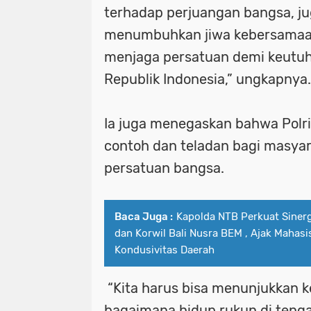
terhadap perjuangan bangsa, j
menumbuhkan jiwa kebersamaa
menjaga persatuan demi keutu
Republik Indonesia,” ungkapnya.
Ia juga menegaskan bahwa Polr
contoh dan teladan bagi masya
persatuan bangsa.
Baca Juga :
Kapolda NTB Perkuat Sine
dan Korwil Bali Nusra BEM , Ajak Mahas
Kondusivitas Daerah
“Kita harus bisa menunjukkan 
bagaimana hidup rukun di teng