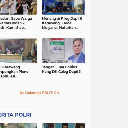
TNI
TNI
WISATA
rta
polres subang
mpek
połsek karawang
aslani Sapa Warga
Menang di Pileg Dapil 6
amas Indah 2 ,
Karawang , Dede
di : Kami Siap
Mulyana : Haturkan
nangkan
Terimakasih Kepada Tim
Relawan dan Masyarakat
U Karawang
Jangan Lupa Coblos
mpungkan Pleno
Kang DK Caleg Dapil 5
apitulasi
ghitungan Suara
ilu 2024
Ke Halaman POLITIK
RITA POLRI