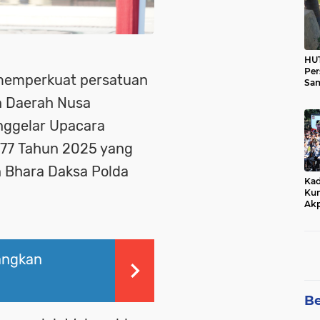
HUT
Per
memperkuat persatuan
Sam
Ka
n Daerah Nusa
Tim
nggelar Upacara
-77 Tahun 2025 yang
n Bhara Daksa Polda
Kad
Kun
Akp
angkan
Be