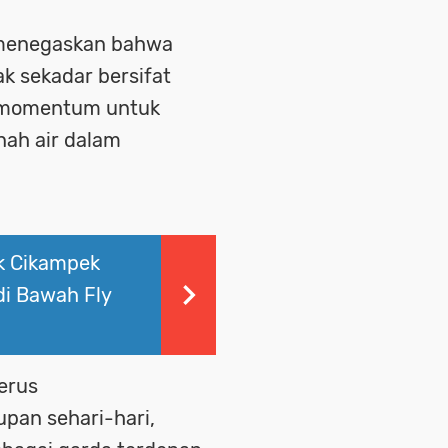
 menegaskan bahwa
ak sekadar bersifat
i momentum untuk
nah air dalam
ek Cikampek
i Bawah Fly
terus
pan sehari-hari,