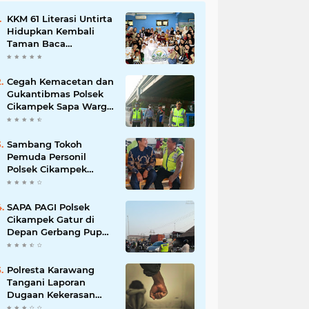
KKM 61 Literasi Untirta
Hidupkan Kembali
Taman Baca
Masyarakat di
Mekarbaru, Tutup
Program dengan
Cegah Kemacetan dan
Festival Literasi
Gukantibmas Polsek
Cikampek Sapa Warga
di Bawah Fly Over
Cikampek
Sambang Tokoh
Pemuda Personil
Polsek Cikampek
Aiptu Sarin Himbau
Kantibmas
SAPA PAGI Polsek
Cikampek Gatur di
Depan Gerbang Pupuk
Kujang Wujudkan
Kamseltibcar
Polresta Karawang
Tangani Laporan
Dugaan Kekerasan
terhadap Anak, Proses