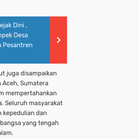
jak Dini ,
mpek Desa
a Pesantren
but juga disampaikan
s Aceh, Sumatera
lam mempertahankan
a. Seluruh masyarakat
 kepedulian dan
k bangsa yang tengah
alam.