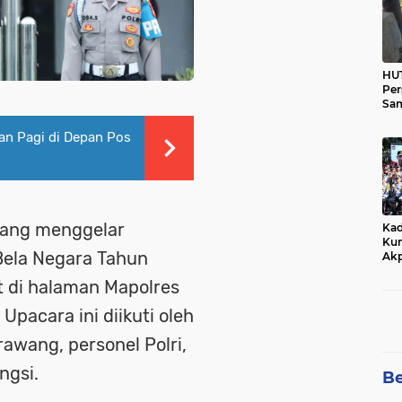
HUT
Per
Sam
Ka
Tim
an Pagi di Depan Pos
wang menggelar
Kad
Kun
Bela Negara Tahun
Akp
 di halaman Mapolres
pacara ini diikuti oleh
rawang, personel Polri,
ngsi.
Be