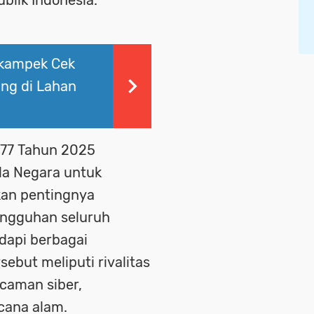
ikampek Cek
ng di Lahan
-77 Tahun 2025
a Negara untuk
kan pentingnya
tangguhan seluruh
dapi berbagai
ebut meliputi rivalitas
ncaman siber,
cana alam.