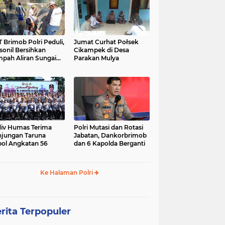
 Brimob Polri Peduli,
Jumat Curhat Połsek
sonil Bersihkan
Cikampek di Desa
pah Aliran Sungai
Parakan Mulya
ranggelam Cikampek
ur
iv Humas Terima
Polri Mutasi dan Rotasi
jungan Taruna
Jabatan, Dankorbrimob
ol Angkatan 56
dan 6 Kapolda Berganti
Ke Halaman Polri
rita Terpopuler