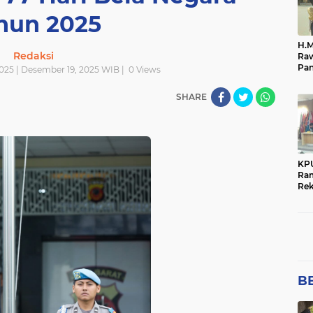
Połsek Cikampek
Połsek Karawang
RELEVANTNEWS
an
polres majalengka
polres ntb
polres purwaka
hun 2025
i
połri
polsek
polsek cikampek
połsek cika
H.M
Redaksi
Raw
Pan
025 | Desember 19, 2025 WIB |
0
Views
ata
Me
SHARE
KP
Ra
Rek
Pen
Pem
BE