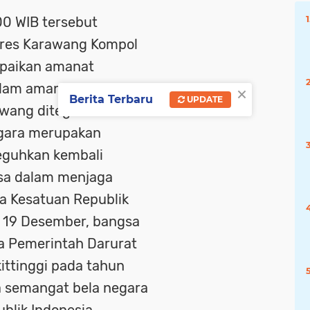
00 WIB tersebut
lres Karawang Kompol
mpaikan amanat
alam amanat yang
×
Berita Terbaru
UPDATE
awang ditegaskan
egara merupakan
guhkan kembali
sa dalam menjaga
a Kesatuan Republik
al 19 Desember, bangsa
a Pemerintah Darurat
kittinggi pada tahun
a semangat bela negara
lik Indonesia.