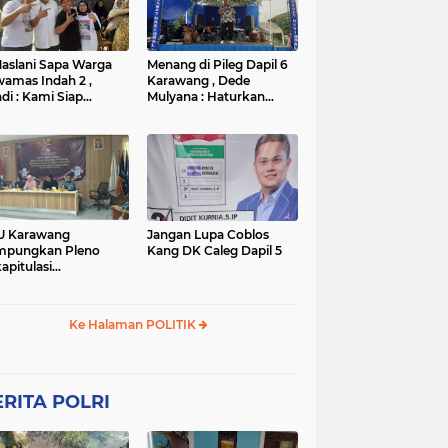
TNI
TNI
WISATA
rta
polres subang
mpek
połsek karawang
aslani Sapa Warga
Menang di Pileg Dapil 6
amas Indah 2 ,
Karawang , Dede
di : Kami Siap
Mulyana : Haturkan
nangkan
Terimakasih Kepada Tim
Relawan dan Masyarakat
U Karawang
Jangan Lupa Coblos
mpungkan Pleno
Kang DK Caleg Dapil 5
apitulasi
ghitungan Suara
ilu 2024
Ke Halaman POLITIK
RITA POLRI