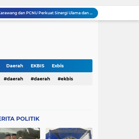
Silaturahmi Kapolresta Karawang dan PCNU Perkuat Sinergi Ulama dan Polri Jaga Kondusivitas Daerah
Perkuat Sinergitas, Kapolresta Karawang Kombes Mario Prahatinto Silaturahmi Awak Media
Pulang Pengajian, Dua Remaja Ditangkap Warga dan Dituduh Begal, Polresta Karawang Selidiki Kasus Kekerasan terhadap Anak
Pria Ditemukan Meninggal Dunia di Kamar Mandi Masjid Rumah Sakit Islam Karawang, Polisi Lakukan Olah TKP
KKM 61 Literasi Untirta Hidupkan Kembali Taman Baca Masyarakat di Mekarbaru, Tutup Program dengan Festival Literasi
Antisipasi C3 , Patroli Pagi Polsek Cikampek Pesan Kantibmas Security Pabrik
Kapolsek Cikampek Kompol Aji Setiaji Pimpin Apel Pagi di Mapolsek Cikampek
Personil Polsek Cikampek Sapa Pagi di Depan Gerbang Pupuk Kujang Cikampek Cegah Kemacetan
Daerah
EKBIS
Exbis
n Pengamanan MotoGP 2026
HAN
daerah
Polda Bali
daerah
Połda Bali
ekbis
Balai Kemitraan Tiga Pilar Mulai Dibangun, Kapolda NTB Dorong Kolaborasi untuk Kamtibmas
TB
Polda NTB
Połda NTB
pemerintahan
polda bali
Połres Garut
Polres Garut
lda ntb
połda ntb
polda ntb
g
Połres Karawang.
RITA POLITIK
ciko
polres garut
połres garut
resta Karawang
Polri
poĺri
ng
połres karawang