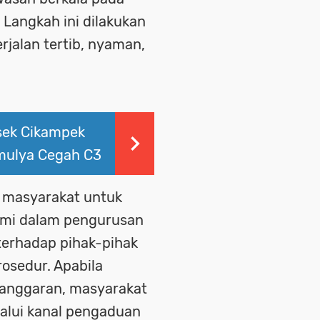
Langkah ini dilakukan
jalan tertib, nyaman,
łsek Cikampek
amulya Cegah C3
 masyarakat untuk
smi dalam pengurusan
terhadap pihak-pihak
osedur. Apabila
anggaran, masyarakat
alui kanal pengaduan