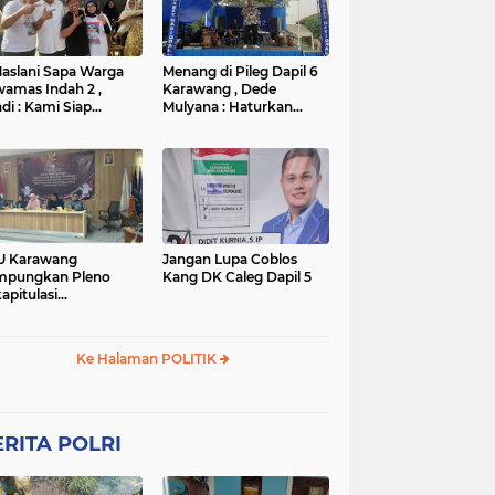
TNI
TNI
WISATA
rta
polres subang
mpek
połsek karawang
aslani Sapa Warga
Menang di Pileg Dapil 6
amas Indah 2 ,
Karawang , Dede
di : Kami Siap
Mulyana : Haturkan
nangkan
Terimakasih Kepada Tim
Relawan dan Masyarakat
U Karawang
Jangan Lupa Coblos
mpungkan Pleno
Kang DK Caleg Dapil 5
apitulasi
ghitungan Suara
ilu 2024
Ke Halaman POLITIK
RITA POLRI