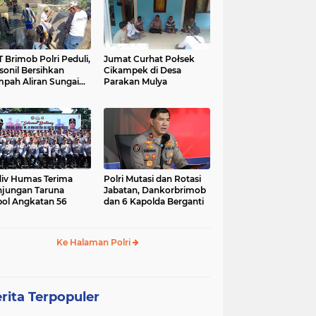
 Brimob Polri Peduli,
Jumat Curhat Połsek
sonil Bersihkan
Cikampek di Desa
pah Aliran Sungai
Parakan Mulya
ranggelam Cikampek
ur
iv Humas Terima
Polri Mutasi dan Rotasi
jungan Taruna
Jabatan, Dankorbrimob
ol Angkatan 56
dan 6 Kapolda Berganti
Ke Halaman Polri
rita Terpopuler