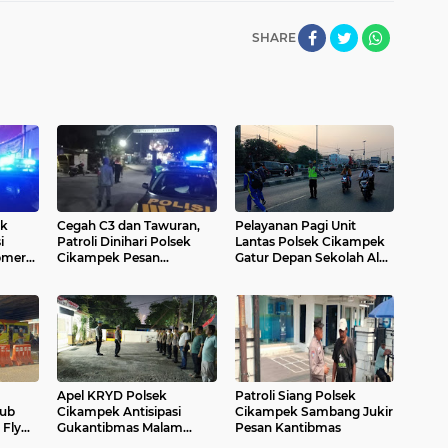
SHARE
ek
Cegah C3 dan Tawuran,
Pelayanan Pagi Unit
i
Patroli Dinihari Polsek
Lantas Polsek Cikampek
pmer
Cikampek Pesan
Gatur Depan Sekolah Al
Kantibmas Security
hikmah Cikampek Cegah
Perumahan
Lakalantas
Apel KRYD Polsek
Patroli Siang Polsek
hub
Cikampek Antisipasi
Cikampek Sambang Jukir
 Fly
Gukantibmas Malam
Pesan Kantibmas
gah
Minggu