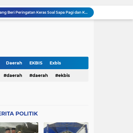
Tegas! Kapolresta Karawang Beri Peringatan Keras Soal Sapa Pagi dan Kesiapsiagaan Personel
Silaturahmi Kapolresta Karawang dan Ketua PD Persis Perkuat Sinergi Menjaga Kamtibmas
Silaturahmi Kapolresta Karawang dan PD Muhammadiyah Perkuat Kolaborasi Menjaga Kamtibmas
Kapolda NTB Dampingi Dittipideksus Tinjau Kawasan Bawang Putih Sembalun
n Pengamanan MotoGP 2026
Balai Kemitraan Tiga Pilar Mulai Dibangun, Kapolda NTB Dorong Kolaborasi untuk Kamtibmas
Silaturahmi Kapolresta Karawang dan PCNU Perkuat Sinergi Ulama dan Polri Jaga Kondusivitas Daerah
Perkuat Sinergitas, Kapolresta Karawang Kombes Mario Prahatinto Silaturahmi Awak Media
Daerah
EKBIS
Exbis
Pulang Pengajian, Dua Remaja Ditangkap Warga dan Dituduh Begal, Polresta Karawang Selidiki Kasus Kekerasan terhadap Anak
HAN
daerah
Polda Bali
daerah
Połda Bali
ekbis
Pria Ditemukan Meninggal Dunia di Kamar Mandi Masjid Rumah Sakit Islam Karawang, Polisi Lakukan Olah TKP
TB
Polda NTB
Połda NTB
pemerintahan
polda bali
Połres Garut
Polres Garut
lda ntb
połda ntb
polda ntb
g
Połres Karawang.
RITA POLITIK
ciko
polres garut
połres garut
resta Karawang
Polri
poĺri
ng
połres karawang