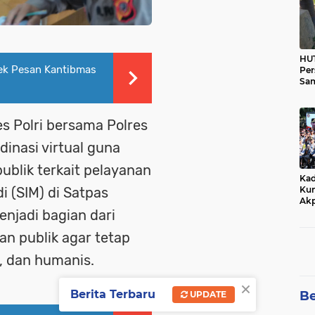
HUT
pek Pesan Kantibmas
Per
Sam
Ka
Tim
 Polri bersama Polres
inasi virtual guna
blik terkait pelayanan
Kad
Kun
i (SIM) di Satpas
Akp
enjadi bagian dari
an publik agar tetap
l, dan humanis.
×
Berita Terbaru
Be
UPDATE