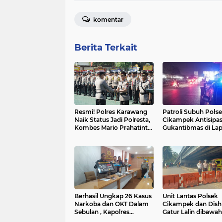
komentar
Berita Terkait
Resmi! Polres Karawang
Patroli Subuh Połs
Naik Status Jadi Polresta,
Cikampek Antisipas
Kombes Mario Prahatinto
Gukantibmas di La
Resmi Pimpin
Dawuan
Berhasil Ungkap 26 Kasus
Unit Lantas Polsek
Narkoba dan OKT Dalam
Cikampek dan Dis
Sebulan , Kapolres
Gatur Lalin dibawah
Karawang : Efektif Serta
Over Cikampek Ce