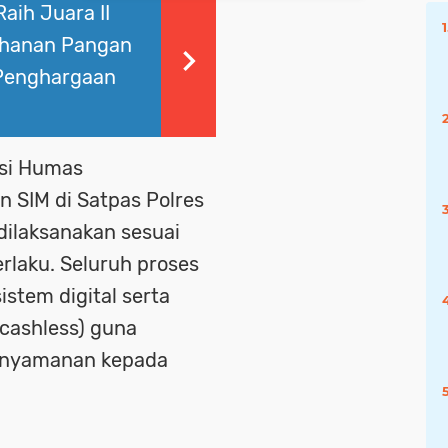
aih Juara II
ahanan Pangan
 Penghargaan
asi Humas
SIM di Satpas Polres
dilaksanakan sesuai
rlaku. Seluruh proses
istem digital serta
cashless) guna
enyamanan kepada