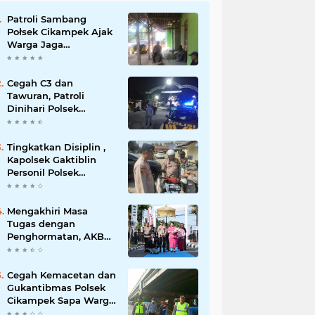
Patroli Sambang
Połsek Cikampek Ajak
Warga Jaga
Kondusifitas
Lingkungan
Cegah C3 dan
Tawuran, Patroli
Dinihari Polsek
Cikampek Pesan
Kantibmas Security
Perumahan
Tingkatkan Disiplin ,
Kapolsek Gaktiblin
Personil Polsek
Cikampek
Mengakhiri Masa
Tugas dengan
Penghormatan, AKBP
Fiki N. Ardiansyah
Dilepas dalam
Upacara Farewell
Cegah Kemacetan dan
Parade oleh Kapolresta
Gukantibmas Polsek
Karawang Kombes Pol
Cikampek Sapa Warga
Mario Prahatinto
di Bawah Fly Over