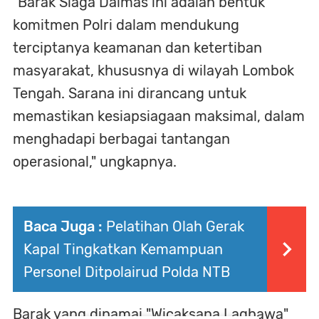
"Barak Siaga Dalmas ini adalah bentuk
komitmen Polri dalam mendukung
terciptanya keamanan dan ketertiban
masyarakat, khususnya di wilayah Lombok
Tengah. Sarana ini dirancang untuk
memastikan kesiapsiagaan maksimal, dalam
menghadapi berbagai tantangan
operasional," ungkapnya.
Baca Juga :
Pelatihan Olah Gerak
Kapal Tingkatkan Kemampuan
Personel Ditpolairud Polda NTB
Barak yang dinamai "Wicaksana Laghawa"