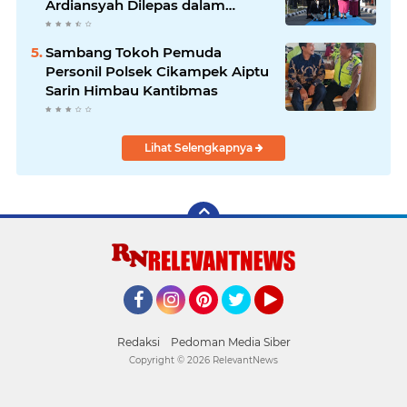
Ardiansyah Dilepas dalam
Upacara Farewell Parade oleh
Kapolresta Karawang Kombes
Sambang Tokoh Pemuda
Pol Mario Prahatinto
Personil Polsek Cikampek Aiptu
Sarin Himbau Kantibmas
Lihat Selengkapnya
Facebook
Instagram
Pinterest
Twitter
YouTube
Redaksi
Pedoman Media Siber
Copyright ©
2026 RelevantNews