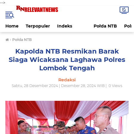
-->
Home
Terpopuler
Indeks
Połda NTB
Pol
›
Połda NTB
Kapolda NTB Resmikan Barak
Siaga Wicaksana Laghawa Polres
Lombok Tengah
Redaksi
Sabtu, 28 Desember 2024 | Desember 28, 2024 WIB |
0
Views