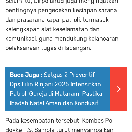
Selain itu, Dirpolairud juga mengingatkan
pentingnya pengecekan kesiapan sarana
dan prasarana kapal patroli, termasuk
kelengkapan alat keselamatan dan
komunikasi, guna mendukung kelancaran
pelaksanaan tugas di lapangan.
Baca Juga :
Satgas 2 Preventif
Ops Lilin Rinjani 2025 Intensifkan
Patroli Gereja di Mataram, Pastikan
Ibadah Natal Aman dan Kondusif
Pada kesempatan tersebut, Kombes Pol
Boyke F.S. Samola turut menyampaikan