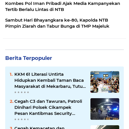
Kombes Pol Iman Pribadi Ajak Media Kampanyekan
Tertib Berlalu Lintas di NTB
Sambut Hari Bhayangkara ke-80, Kapolda NTB
Pimpin Ziarah dan Tabur Bunga di TMP Majeluk
Berita Terpopuler
KKM 61 Literasi Untirta
Hidupkan Kembali Taman Baca
Masyarakat di Mekarbaru, Tutup
Program dengan Festival
Literasi
Cegah C3 dan Tawuran, Patroli
Dinihari Polsek Cikampek
Pesan Kantibmas Security
Perumahan
Cegah Kemacetan dan