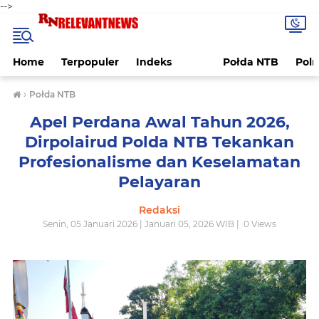
-->
Home
Terpopuler
Indeks
Połda NTB
Pol
›
Połda NTB
Apel Perdana Awal Tahun 2026,
Dirpolairud Polda NTB Tekankan
Profesionalisme dan Keselamatan
Pelayaran
Redaksi
Senin, 05 Januari 2026 | Januari 05, 2026 WIB |
0
Views