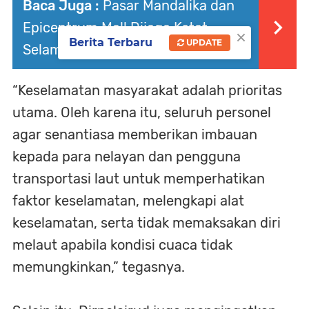
Baca Juga :
Pasar Mandalika dan
Epicentrum Mall Dijaga Ketat
×
Berita Terbaru
UPDATE
Selama Operasi Lilin Rinjani
“Keselamatan masyarakat adalah prioritas
utama. Oleh karena itu, seluruh personel
agar senantiasa memberikan imbauan
kepada para nelayan dan pengguna
transportasi laut untuk memperhatikan
faktor keselamatan, melengkapi alat
keselamatan, serta tidak memaksakan diri
melaut apabila kondisi cuaca tidak
memungkinkan,” tegasnya.